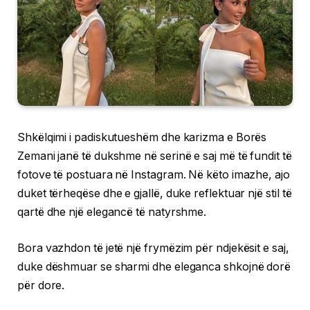
Shkëlqimi i padiskutueshëm dhe karizma e Borës
Zemani janë të dukshme në serinë e saj më të fundit të
fotove të postuara në Instagram. Në këto imazhe, ajo
duket tërheqëse dhe e gjallë, duke reflektuar një stil të
qartë dhe një elegancë të natyrshme.
Bora vazhdon të jetë një frymëzim për ndjekësit e saj,
duke dëshmuar se sharmi dhe eleganca shkojnë dorë
për dore.