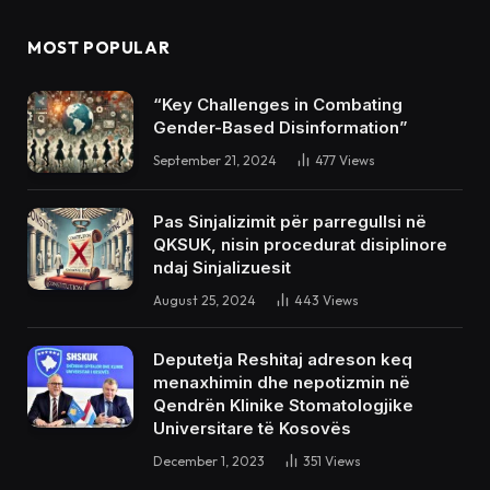
MOST POPULAR
“Key Challenges in Combating
Gender-Based Disinformation”
September 21, 2024
477
Views
Pas Sinjalizimit për parregullsi në
QKSUK, nisin procedurat disiplinore
ndaj Sinjalizuesit
August 25, 2024
443
Views
Deputetja Reshitaj adreson keq
menaxhimin dhe nepotizmin në
Qendrën Klinike Stomatologjike
Universitare të Kosovës
December 1, 2023
351
Views