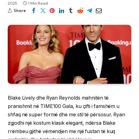
2025
1 Min Read
Share
Blake Lively dhe Ryan Reynolds mahnitën të
pranishmit në TIME100 Gala, ku çifti i famshëm u
shfaq në super formë dhe me stil të përsosur. Ryan
zgjodhi një kostum klasik elegant, ndërsa Blake
rrëmbeu gjithë vëmendjen me një fustan të kuq