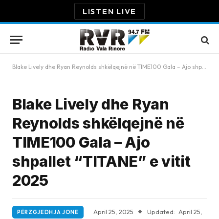
LISTEN LIVE
Blake Lively dhe Ryan Reynolds shkëlqejnë në TIME100 Gala – Ajo shpallet “TITANE” e vitit 2025
Blake Lively dhe Ryan
Reynolds shkëlqejnë në
TIME100 Gala – Ajo
shpallet “TITANE” e vitit
2025
April 25, 2025
Updated:
April 25,
PËRZGJEDHJA JONË