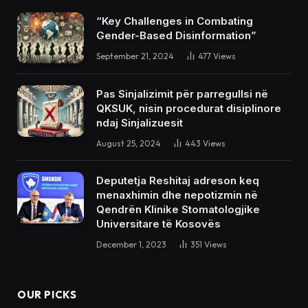
“Key Challenges in Combating
Gender-Based Disinformation”
September 21, 2024
477
Views
Pas Sinjalizimit për parregullsi në
QKSUK, nisin procedurat disiplinore
ndaj Sinjalizuesit
August 25, 2024
443
Views
Deputetja Reshitaj adreson keq
menaxhimin dhe nepotizmin në
Qendrën Klinike Stomatologjike
Universitare të Kosovës
December 1, 2023
351
Views
OUR PICKS