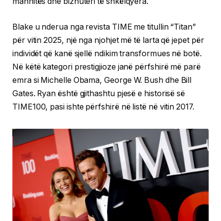
mahnitës dhe bizhuteri të shkëlqyera.
Blake u nderua nga revista TIME me titullin “Titan”
për vitin 2025, një nga njohjet më të larta që jepet për
individët që kanë sjellë ndikim transformues në botë.
Në këtë kategori prestigjioze janë përfshirë më parë
emra si Michelle Obama, George W. Bush dhe Bill
Gates. Ryan është gjithashtu pjesë e historisë së
TIME100, pasi ishte përfshirë në listë në vitin 2017.