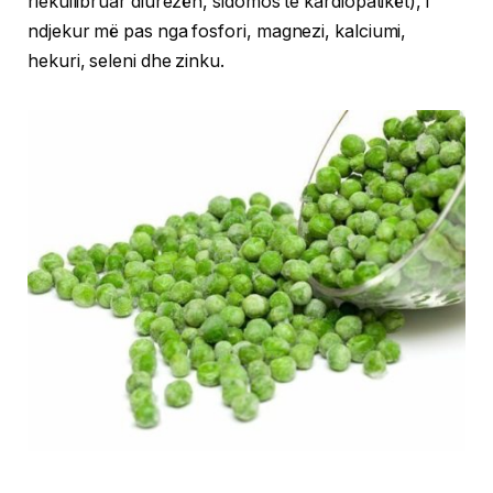
riekuilibruar diurezën, sidomos te kardiopatikët), i
ndjekur më pas nga fosfori, magnezi, kalciumi,
hekuri, seleni dhe zinku.