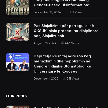
Gender-Based Disinformation”
September 21, 2024
477
Views
Pas Sinjalizimit për parregullsi në
QKSUK, nisin procedurat disiplinore
ndaj Sinjalizuesit
August 25, 2024
443
Views
Deputetja Reshitaj adreson keq
menaxhimin dhe nepotizmin në
Qendrën Klinike Stomatologjike
Universitare të Kosovës
December 1, 2023
351
Views
OUR PICKS