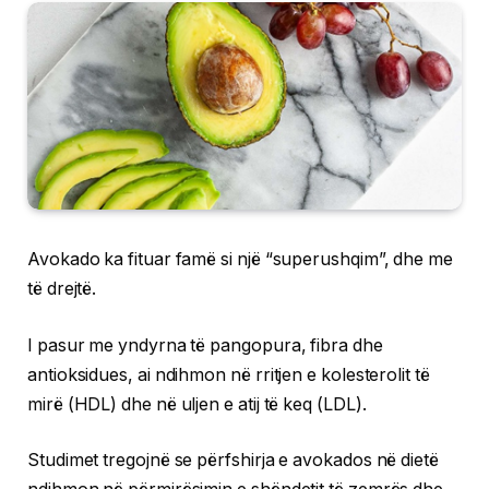
Avokado ka fituar famë si një “superushqim”, dhe me
të drejtë.
I pasur me yndyrna të pangopura, fibra dhe
antioksidues, ai ndihmon në rritjen e kolesterolit të
mirë (HDL) dhe në uljen e atij të keq (LDL).
Studimet tregojnë se përfshirja e avokados në dietë