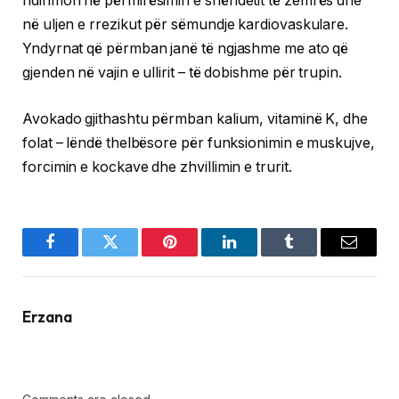
ndihmon në përmirësimin e shëndetit të zemrës dhe
në uljen e rrezikut për sëmundje kardiovaskulare.
Yndyrnat që përmban janë të ngjashme me ato që
gjenden në vajin e ullirit – të dobishme për trupin.
Avokado gjithashtu përmban kalium, vitaminë K, dhe
folat – lëndë thelbësore për funksionimin e muskujve,
forcimin e kockave dhe zhvillimin e trurit.
Facebook
Twitter
Pinterest
LinkedIn
Tumblr
Email
Erzana