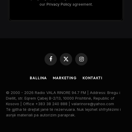
our
Privacy Policy
agreement.
Facebook
X
Instagram
(Twitter)
BALLINA
MARKETING
KONTAKTI
© 2000 - 2026 Radio VALA RINORE 94.7 FM | Address: Bregu i
Diellit, str. Eqrem Çabej B-2/13, 10000 Prishtinë, Republic of
Kosovo | Office +383 38 240 888 | valarinore@yahoo.com
Të gjitha të drejtat janë të rezervuara. Nuk lejohet shfrytëzimi i
asnjë materiali pa autorizim paraprak.