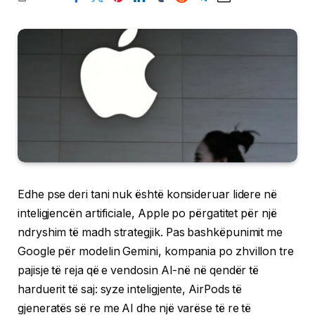
Edhe pse deri tani nuk është konsideruar lidere në
inteligjencën artificiale, Apple po përgatitet për një
ndryshim të madh strategjik. Pas bashkëpunimit me
Google për modelin Gemini, kompania po zhvillon tre
pajisje të reja që e vendosin AI-në në qendër të
harduerit të saj: syze inteligjente, AirPods të
gjeneratës së re me AI dhe një varëse të re të