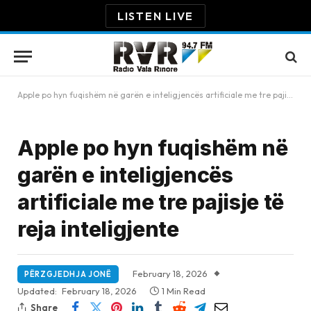
LISTEN LIVE
Apple po hyn fuqishëm në garën e inteligjencës artificiale me tre pajisje të reja inteligjente
Apple po hyn fuqishëm në
garën e inteligjencës
artificiale me tre pajisje të
reja inteligjente
February 18, 2026
PËRZGJEDHJA JONË
Updated:
February 18, 2026
1 Min Read
Share