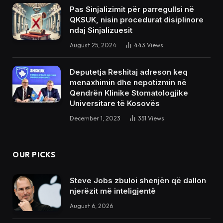
Pas Sinjalizimit për parregullsi në
QKSUK, nisin procedurat disiplinore
ndaj Sinjalizuesit
August 25, 2024
443
Views
Deputetja Reshitaj adreson keq
menaxhimin dhe nepotizmin në
Qendrën Klinike Stomatologjike
Universitare të Kosovës
December 1, 2023
351
Views
OUR PICKS
Steve Jobs zbuloi shenjën që dallon
njerëzit më inteligjentë
August 6, 2026