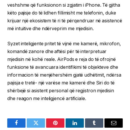
veshshme që funksionon si zgjatim i iPhone. Të gjitha
këto pajisje do të lidhen fillimisht me telefonin, duke
krijuar një ekosistem të ri të përqendruar në asistencë
më intuitive dhe ndërveprim me mjedisin.
Syzet inteligjente pritet të vijnë me kamerë, mikrofon,
komandë zanore dhe aftësi për të interpretuar
mjedisin në kohë reale. AirPods e reja do të ofrojnë
funksione të avancuara identifikimi të objekteve dhe
informacion të menjëhershëm gjatë udhëtimit, ndërsa
pajisja e tretë- një varëse me kamerë dhe Siri do të
shërbejë si asistent personal që regjistron mjedisin
dhe reagon me inteligjencë artificiale.
Facebook
Twitter
Pinterest
LinkedIn
Tumblr
Email