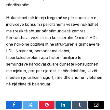
rëndësishëm.
Hulumtimet më të reja tregojnë se për shumicën e
individëve konsumi i përditshëm i vezëve nuk lidhet
me rrezik të shtuar për sëmundje të zemrës.
Përkundrazi, vezët rrisin kolesterolin “e mirë” HDL
dhe ndikojnë pozitivisht në strukturën e grimcave të
LDL. Natyrisht, personat me diabet,
hiperkolesterolemi apo histori familjare të
sëmundjeve kardiovaskulare duhet të konsultohen
me mjekun, por për njerëzit e shëndetshëm, vezët
mbeten një ushqim i sigurt, i lirë dhe shumë i vlefshëm
në një dietë të balancuar.
Facebook
Twitter
Pinterest
LinkedIn
Tumblr
Email