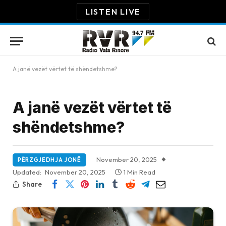
LISTEN LIVE
A janë vezët vërtet të shëndetshme?
A janë vezët vërtet të
shëndetshme?
November 20, 2025
PËRZGJEDHJA JONË
Updated:
November 20, 2025
1 Min Read
Share