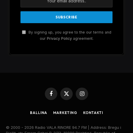
By signing up, you agree to the our terms and
our
Privacy Policy
agreement.
Facebook
X
Instagram
(Twitter)
BALLINA
MARKETING
KONTAKTI
© 2000 - 2026 Radio VALA RINORE 94.7 FM | Address: Bregu i
Diellit, str. Eqrem Çabej B-2/13, 10000 Prishtinë, Republic of