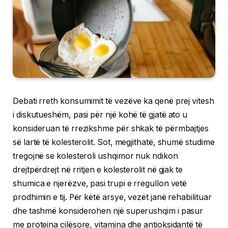
Debati rreth konsumimit të vezëve ka qenë prej vitesh
i diskutueshëm, pasi për një kohë të gjatë ato u
konsideruan të rrezikshme për shkak të përmbajtjes
së lartë të kolesterolit. Sot, megjithatë, shumë studime
tregojnë se kolesteroli ushqimor nuk ndikon
drejtpërdrejt në rritjen e kolesterolit në gjak te
shumica e njerëzve, pasi trupi e rregullon vetë
prodhimin e tij. Për këtë arsye, vezët janë rehabilituar
dhe tashmë konsiderohen një superushqim i pasur
me proteina cilësore, vitamina dhe antioksidantë të