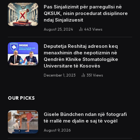
Pas Sinjalizimit për parregullsi në
QKSUK, nisin procedurat disiplinore
ndaj Sinjalizuesit
August 25, 2024
443
Views
Deputetja Reshitaj adreson keq
menaxhimin dhe nepotizmin në
Qendrën Klinike Stomatologjike
Universitare të Kosovës
December 1, 2023
351
Views
OUR PICKS
Gisele Bündchen ndan një fotografi
të rrallë me djalin e saj të vogël
August 9, 2026