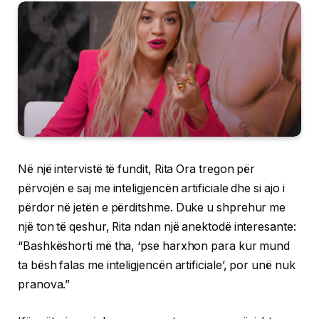
Në një intervistë të fundit, Rita Ora tregon për
përvojën e saj me inteligjencën artificiale dhe si ajo i
përdor në jetën e përditshme. Duke u shprehur me
një ton të qeshur, Rita ndan një anektodë interesante:
“Bashkëshorti më tha, ‘pse harxhon para kur mund
ta bësh falas me inteligjencën artificiale’, por unë nuk
pranova.”