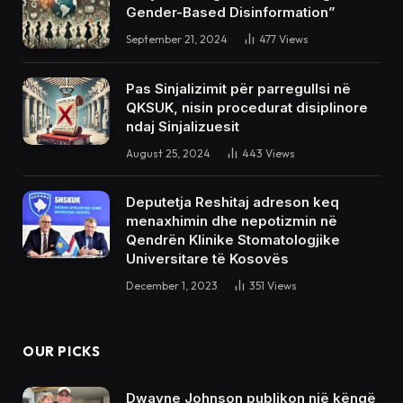
Gender-Based Disinformation”
September 21, 2024
477
Views
Pas Sinjalizimit për parregullsi në
QKSUK, nisin procedurat disiplinore
ndaj Sinjalizuesit
August 25, 2024
443
Views
Deputetja Reshitaj adreson keq
menaxhimin dhe nepotizmin në
Qendrën Klinike Stomatologjike
Universitare të Kosovës
December 1, 2023
351
Views
OUR PICKS
Dwayne Johnson publikon një këngë