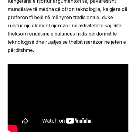
Këngëtarja e njohur argumenton se, pavarësisht
mundësive të mëdha që ofron teknologjia, ka gjëra që
preferon t’i bëjë në mënyrën tradicionale, duke
ruajtur një element njerëzor në aktivitetet e saj. Rita
thekson rëndësinë e balancës midis përdorimit të
teknologjisë dhe ruajtjes së thelbit njerëzor në jetën e
përditshme.