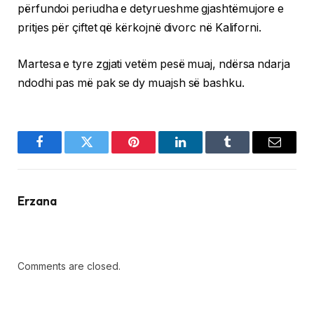
përfundoi periudha e detyrueshme gjashtëmujore e
pritjes për çiftet që kërkojnë divorc në Kaliforni.
Martesa e tyre zgjati vetëm pesë muaj, ndërsa ndarja
ndodhi pas më pak se dy muajsh së bashku.
Facebook
Twitter
Pinterest
LinkedIn
Tumblr
Email
Erzana
Comments are closed.