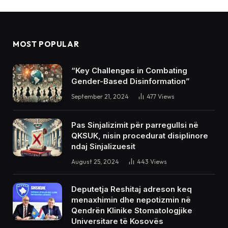
MOST POPULAR
“Key Challenges in Combating
Gender-Based Disinformation”
September 21, 2024
477
Views
Pas Sinjalizimit për parregullsi në
QKSUK, nisin procedurat disiplinore
ndaj Sinjalizuesit
August 25, 2024
443
Views
Deputetja Reshitaj adreson keq
menaxhimin dhe nepotizmin në
Qendrën Klinike Stomatologjike
Universitare të Kosovës