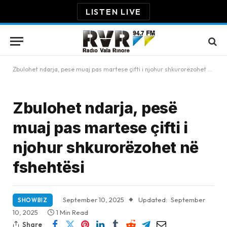
LISTEN LIVE
Zbulohet ndarja, pesë muaj pas martese çifti i njohur shkurorëzohet në fshehtësi
Zbulohet ndarja, pesë
muaj pas martese çifti i
njohur shkurorëzohet në
fshehtësi
September 10, 2025
Updated:
September
SHOWBIZ
10, 2025
1 Min Read
Share