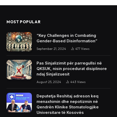
MOST POPULAR
“Key Challenges in Combating
Gender-Based Disinformation”
September 21, 2024
477
Views
Pas Sinjalizimit për parregullsi në
QKSUK, nisin procedurat disiplinore
ndaj Sinjalizuesit
August 25, 2024
443
Views
Deputetja Reshitaj adreson keq
menaxhimin dhe nepotizmin në
Qendrën Klinike Stomatologjike
Universitare të Kosovës