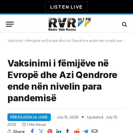
LISTEN LIVE
Vaksinimi i fëmijëve në Evropë dhe Azi Qendrore ende nën nivelin para pandemisë
Vaksinimi i fëmijëve në
Evropë dhe Azi Qendrore
ende nën nivelin para
pandemisë
July 15, 2025
Updated:
July 15,
PËRZGJEDHJA JONË
2025
1 Min Read
Share