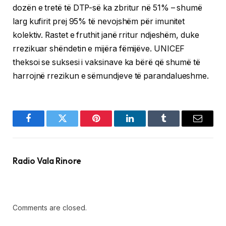
dozën e tretë të DTP-së ka zbritur në 51% – shumë
larg kufirit prej 95% të nevojshëm për imunitet
kolektiv. Rastet e fruthit janë rritur ndjeshëm, duke
rrezikuar shëndetin e mijëra fëmijëve. UNICEF
theksoi se suksesi i vaksinave ka bërë që shumë të
harrojnë rrezikun e sëmundjeve të parandalueshme.
Facebook
Twitter
Pinterest
LinkedIn
Tumblr
Email
Radio Vala Rinore
Comments are closed.