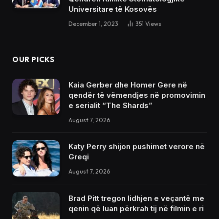
Universitare të Kosovës
December 1, 2023
351
Views
OUR PICKS
Kaia Gerber dhe Homer Gere në
qendër të vëmendjes në promovimin
e serialit “The Shards”
August 7, 2026
Katy Perry shijon pushimet verore në
Greqi
August 7, 2026
Brad Pitt tregon lidhjen e veçantë me
qenin që luan përkrah tij në filmin e ri