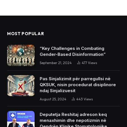
MOST POPULAR
“Key Challenges in Combating
Gender-Based Disinformation”
September 21, 2024
477
Views
Pas Sinjalizimit për parregullsi në
QKSUK, nisin procedurat disiplinore
ndaj Sinjalizuesit
August 25, 2024
443
Views
Deputetja Reshitaj adreson keq
menaxhimin dhe nepotizmin në
Qendrën Klinike Stomatologjike