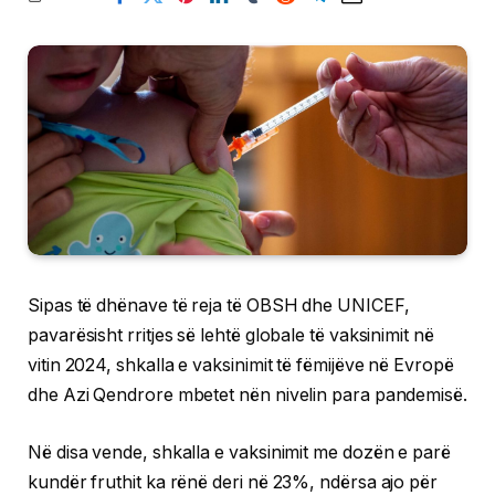
Sipas të dhënave të reja të OBSH dhe UNICEF,
pavarësisht rritjes së lehtë globale të vaksinimit në
vitin 2024, shkalla e vaksinimit të fëmijëve në Evropë
dhe Azi Qendrore mbetet nën nivelin para pandemisë.
Në disa vende, shkalla e vaksinimit me dozën e parë
kundër fruthit ka rënë deri në 23%, ndërsa ajo për