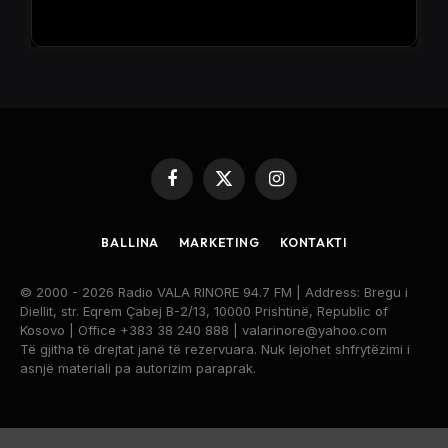
Facebook
X
Instagram
(Twitter)
BALLINA
MARKETING
KONTAKTI
© 2000 - 2026 Radio VALA RINORE 94.7 FM | Address: Bregu i
Diellit, str. Eqrem Çabej B-2/13, 10000 Prishtinë, Republic of
Kosovo | Office +383 38 240 888 | valarinore@yahoo.com
Të gjitha të drejtat janë të rezervuara. Nuk lejohet shfrytëzimi i
asnjë materiali pa autorizim paraprak.