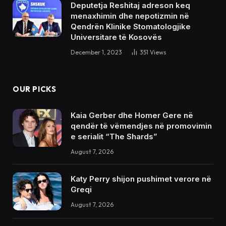
Deputetja Reshitaj adreson keq
menaxhimin dhe nepotizmin në
Qendrën Klinike Stomatologjike
Universitare të Kosovës
December 1, 2023
351
Views
OUR PICKS
Kaia Gerber dhe Homer Gere në
qendër të vëmendjes në promovimin
e serialit “The Shards”
August 7, 2026
Katy Perry shijon pushimet verore në
Greqi
August 7, 2026