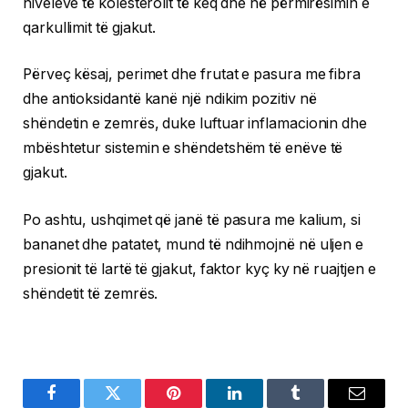
niveleve të kolesterolit të keq dhe në përmirësimin e
qarkullimit të gjakut.
Përveç kësaj, perimet dhe frutat e pasura me fibra
dhe antioksidantë kanë një ndikim pozitiv në
shëndetin e zemrës, duke luftuar inflamacionin dhe
mbështetur sistemin e shëndetshëm të enëve të
gjakut.
Po ashtu, ushqimet që janë të pasura me kalium, si
bananet dhe patatet, mund të ndihmojnë në uljen e
presionit të lartë të gjakut, faktor kyç ky në ruajtjen e
shëndetit të zemrës.
Facebook
Twitter
Pinterest
LinkedIn
Tumblr
Email