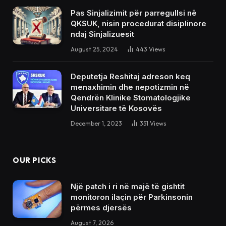
Pas Sinjalizimit për parregullsi në
QKSUK, nisin procedurat disiplinore
ndaj Sinjalizuesit
August 25, 2024
443
Views
Deputetja Reshitaj adreson keq
menaxhimin dhe nepotizmin në
Qendrën Klinike Stomatologjike
Universitare të Kosovës
December 1, 2023
351
Views
OUR PICKS
Një patch i ri në majë të gishtit
monitoron ilaçin për Parkinsonin
përmes djersës
August 7, 2026