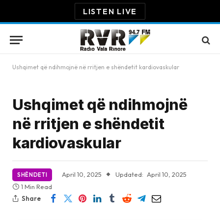
LISTEN LIVE
Ushqimet që ndihmojnë në rritjen e shëndetit kardiovaskular
Ushqimet që ndihmojnë
në rritjen e shëndetit
kardiovaskular
April 10, 2025
Updated:
April 10, 2025
SHËNDETI
1 Min Read
Share