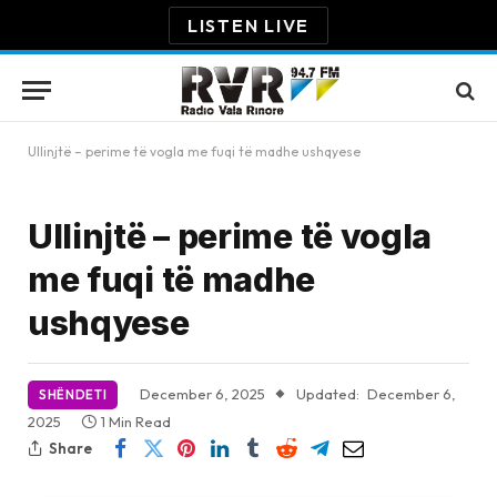
LISTEN LIVE
Ullinjtë – perime të vogla me fuqi të madhe ushqyese
Ullinjtë – perime të vogla
me fuqi të madhe
ushqyese
December 6, 2025
Updated:
December 6,
SHËNDETI
2025
1 Min Read
Share