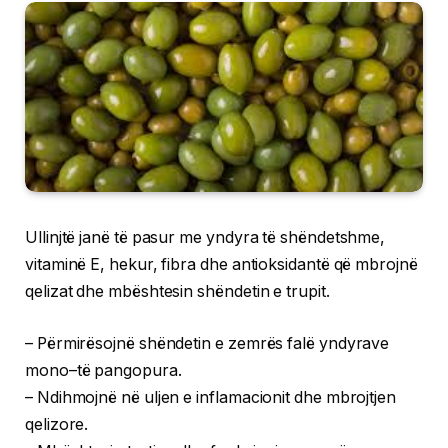
Ullinjtë janë të pasur me yndyra të shëndetshme,
vitaminë E, hekur, fibra dhe antioksidantë që mbrojnë
qelizat dhe mbështesin shëndetin e trupit.
– Përmirësojnë shëndetin e zemrës falë yndyrave
mono–të pangopura.
– Ndihmojnë në uljen e inflamacionit dhe mbrojtjen
qelizore.