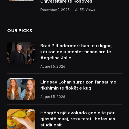
Universitare të Kosovës
December 1, 2023
351
Views
OUR PICKS
Brad Pitt ndërmerr hap të ri ligjor,
kërkon dokumentet financiare të
Angelina Jolie
August 5, 2026
Lindsay Lohan surprizon fansat me
rikthimin te flokët e kuq
August 5, 2026
Hëngrën një avokado çdo ditë për
gjashtë muaj, rezultatet i befasuan
studiuesit