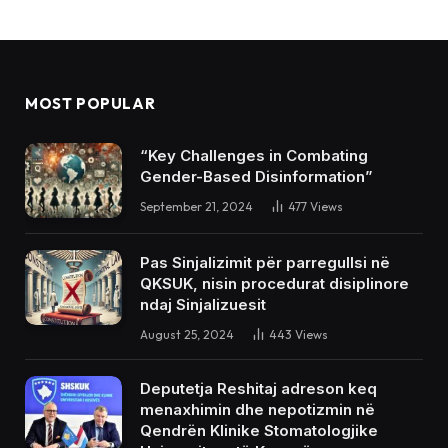
MOST POPULAR
“Key Challenges in Combating
Gender-Based Disinformation”
September 21, 2024
477
Views
Pas Sinjalizimit për parregullsi në
QKSUK, nisin procedurat disiplinore
ndaj Sinjalizuesit
August 25, 2024
443
Views
Deputetja Reshitaj adreson keq
menaxhimin dhe nepotizmin në
Qendrën Klinike Stomatologjike