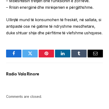
– Mbështesin tretjen dhe funksionin e zorrëve.
– Rrisin energjinë dhe mirëqenien e përgjithshme.
Ullinjtë mund të konsumohen të freskët, në sallata, si
antipastë ose në gatime të ndryshme mesdhetare,
duke shtuar shije dhe përfitime të vlefshme ushqyese.
Facebook
Twitter
Pinterest
LinkedIn
Tumblr
Email
Radio Vala Rinore
Comments are closed.