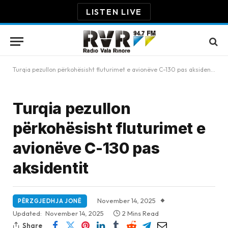
LISTEN LIVE
Turqia pezullon përkohësisht fluturimet e avionëve C-130 pas aksidentit
Turqia pezullon
përkohësisht fluturimet e
avionëve C-130 pas
aksidentit
November 14, 2025
PËRZGJEDHJA JONË
Updated:
November 14, 2025
2 Mins Read
Share