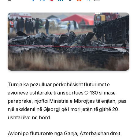
Turqia ka pezulluar përkohësisht fluturimet e
avionëve ushtarakë transportues C-130 si masë
paraprake, njoftoi Ministria e Mbrojtjes të enjten, pas
një aksidenti në Gjeorgji që i mori jetën të gjithë 20
ushtarëve në bord.
Avioni po fluturonte nga Ganja, Azerbajxhan drejt