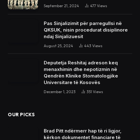
September 21, 2024
477
Views
Pas Sinjalizimit për parregullsi në
QKSUK, nisin procedurat disiplinore
ndaj Sinjalizuesit
August 25, 2024
443
Views
Deputetja Reshitaj adreson keq
menaxhimin dhe nepotizmin në
Qendrën Klinike Stomatologjike
Universitare të Kosovës
December 1, 2023
351
Views
OUR PICKS
Brad Pitt ndërmerr hap të ri ligjor,
kërkon dokumentet financiare të