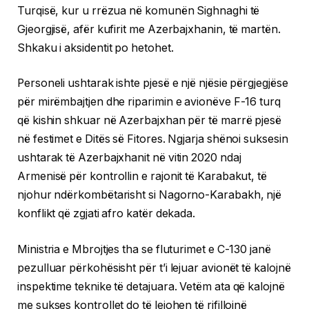
Turqisë, kur u rrëzua në komunën Sighnaghi të
Gjeorgjisë, afër kufirit me Azerbajxhanin, të martën.
Shkaku i aksidentit po hetohet.
Personeli ushtarak ishte pjesë e një njësie përgjegjëse
për mirëmbajtjen dhe riparimin e avionëve F-16 turq
që kishin shkuar në Azerbajxhan për të marrë pjesë
në festimet e Ditës së Fitores. Ngjarja shënoi suksesin
ushtarak të Azerbajxhanit në vitin 2020 ndaj
Armenisë për kontrollin e rajonit të Karabakut, të
njohur ndërkombëtarisht si Nagorno-Karabakh, një
konflikt që zgjati afro katër dekada.
Ministria e Mbrojtjes tha se fluturimet e C-130 janë
pezulluar përkohësisht për t’i lejuar avionët të kalojnë
inspektime teknike të detajuara. Vetëm ata që kalojnë
me sukses kontrollet do të lejohen të rifillojnë