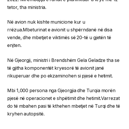
tetor, tha ministria.
Në avion nuk kishte municione kur u
rrëzua.Mbeturinat e avionit u shpërndanë në disa
vende, dhe mbetjet e viktimës së 20-të u gjetën të
enjten.
Në Gjeorgji, ministri i Brendshëm Gela Geladze tha se
të gjitha komponentët kryesorë të avionit janë
rikuperuar dhe po ekzaminohen si pjesë e hetimit.
Mbi 1,000 persona nga Gjeorgjia dhe Turqia morën
pjesë në operacionet e shpëtimit dhe hetimit.Varrezat
do të mbahen pasi të kthehen mbetjet në Turqi dhe të
kryhen autopsitë.