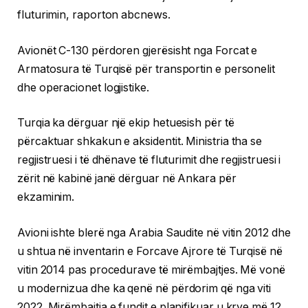
fluturimin, raporton abcnews.
Avionët C-130 përdoren gjerësisht nga Forcat e
Armatosura të Turqisë për transportin e personelit
dhe operacionet logjistike.
Turqia ka dërguar një ekip hetuesish për të
përcaktuar shkakun e aksidentit. Ministria tha se
regjistruesi i të dhënave të fluturimit dhe regjistruesi i
zërit në kabinë janë dërguar në Ankara për
ekzaminim.
Avioni ishte blerë nga Arabia Saudite në vitin 2012 dhe
u shtua në inventarin e Forcave Ajrore të Turqisë në
vitin 2014 pas procedurave të mirëmbajtjes. Më vonë
u modernizua dhe ka qenë në përdorim që nga viti
2022. Mirëmbajtja e fundit e planifikuar u krye më 12