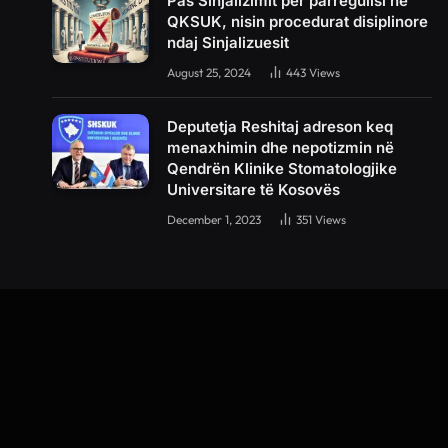
Pas Sinjalizimit për parregullsi në
QKSUK, nisin procedurat disiplinore
ndaj Sinjalizuesit
August 25, 2024
443
Views
Deputetja Reshitaj adreson keq
menaxhimin dhe nepotizmin në
Qendrën Klinike Stomatologjike
Universitare të Kosovës
December 1, 2023
351
Views