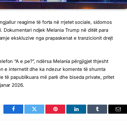
 ngjallur reagime të forta në rrjetet sociale, sidomos
. Dokumentari ndjek Melania Trump në ditët para
pamje ekskluzive nga prapaskenat e tranzicionit drejt
efon “A e pe?”, ndërsa Melania përgjigjet thjesht
on e internetit dhe ka ndezur komente të shumta
ale të papublikuara më parë dhe biseda private, pritet
janar 2026.
Facebook
Twitter
Pinterest
LinkedIn
Tumblr
Ema