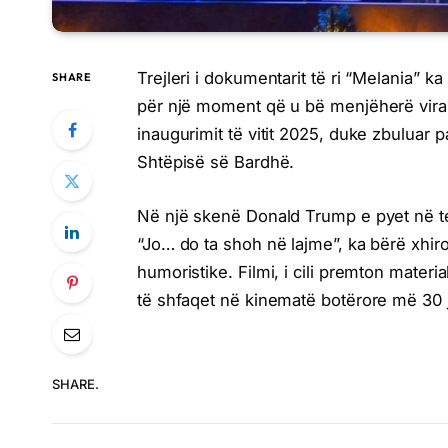
Trejleri i dokumentarit të ri “Melania” ka
SHARE
për një moment që u bë menjëherë viral
inaugurimit të vitit 2025, duke zbuluar 
Shtëpisë së Bardhë.
Në një skenë Donald Trump e pyet në tel
“Jo… do ta shoh në lajme”, ka bërë xhir
humoristike. Filmi, i cili premton materi
të shfaqet në kinematë botërore më 30 
SHARE.