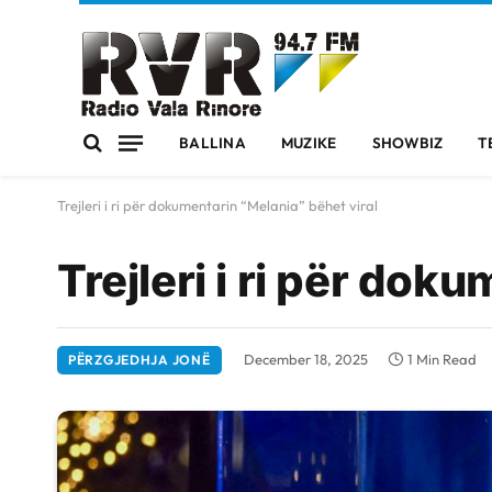
BALLINA
MUZIKE
SHOWBIZ
T
Trejleri i ri për dokumentarin “Melania” bëhet viral
Trejleri i ri për dok
December 18, 2025
1 Min Read
PËRZGJEDHJA JONË