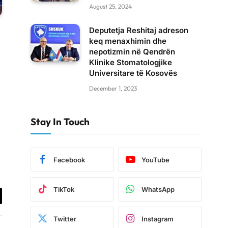
August 25, 2024
Deputetja Reshitaj adreson
keq menaxhimin dhe
nepotizmin në Qendrën
Klinike Stomatologjike
Universitare të Kosovës
December 1, 2023
Stay In Touch
Facebook
YouTube
TikTok
WhatsApp
il
Twitter
Instagram