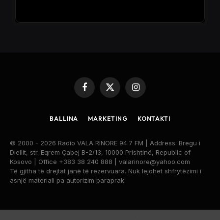
Facebook
X
Instagram
(Twitter)
BALLINA
MARKETING
KONTAKTI
© 2000 - 2026 Radio VALA RINORE 94.7 FM | Address: Bregu i
Diellit, str. Eqrem Çabej B-2/13, 10000 Prishtinë, Republic of
Kosovo | Office +383 38 240 888 | valarinore@yahoo.com
Të gjitha të drejtat janë të rezervuara. Nuk lejohet shfrytëzimi i
asnjë materiali pa autorizim paraprak.