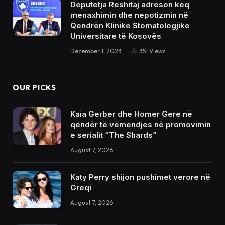
Deputetja Reshitaj adreson keq
menaxhimin dhe nepotizmin në
Qendrën Klinike Stomatologjike
Universitare të Kosovës
December 1, 2023
351
Views
OUR PICKS
Kaia Gerber dhe Homer Gere në
qendër të vëmendjes në promovimin
e serialit “The Shards”
August 7, 2026
Katy Perry shijon pushimet verore në
Greqi
August 7, 2026