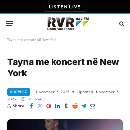
LISTEN LIVE
Tayna me koncert në New York
Tayna me koncert në New
York
November 13, 2023
Updated:
November 13,
SHOWBIZ
2023
1 Min Read
Share