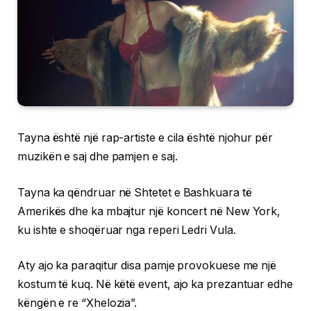
Tayna është një rap-artiste e cila është njohur për
muzikën e saj dhe pamjen e saj.
Tayna ka qëndruar në Shtetet e Bashkuara të
Amerikës dhe ka mbajtur një koncert në New York,
ku ishte e shoqëruar nga reperi Ledri Vula.
Aty ajo ka paraqitur disa pamje provokuese me një
kostum të kuq. Në këtë event, ajo ka prezantuar edhe
këngën e re “Xhelozia”.