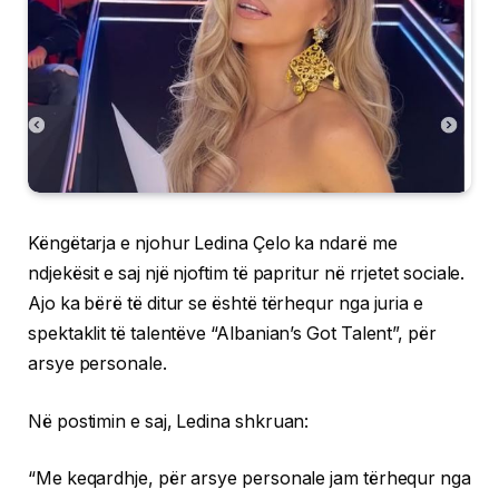
Këngëtarja e njohur Ledina Çelo ka ndarë me
ndjekësit e saj një njoftim të papritur në rrjetet sociale.
Ajo ka bërë të ditur se është tërhequr nga juria e
spektaklit të talentëve “Albanian’s Got Talent”, për
arsye personale.
Në postimin e saj, Ledina shkruan:
“Me keqardhje, për arsye personale jam tërhequr nga