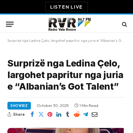
LISTEN LIVE
Surprizë nga Ledina Çelo, largohet papritur nga juria e “Albanian’s Got Talent”
Surprizë nga Ledina Çelo,
largohet papritur nga juria
e “Albanian’s Got Talent”
October 30, 2025
1 Min Read
SHOWBIZ
Share