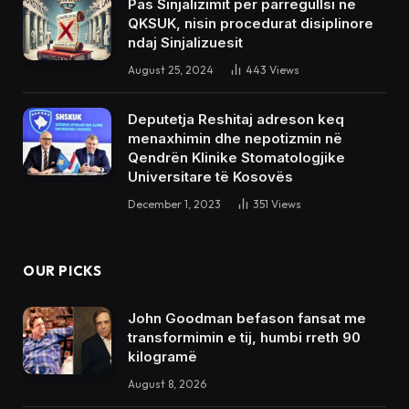
Pas Sinjalizimit për parregullsi në
QKSUK, nisin procedurat disiplinore
ndaj Sinjalizuesit
August 25, 2024
443
Views
Deputetja Reshitaj adreson keq
menaxhimin dhe nepotizmin në
Qendrën Klinike Stomatologjike
Universitare të Kosovës
December 1, 2023
351
Views
OUR PICKS
John Goodman befason fansat me
transformimin e tij, humbi rreth 90
kilogramë
August 8, 2026