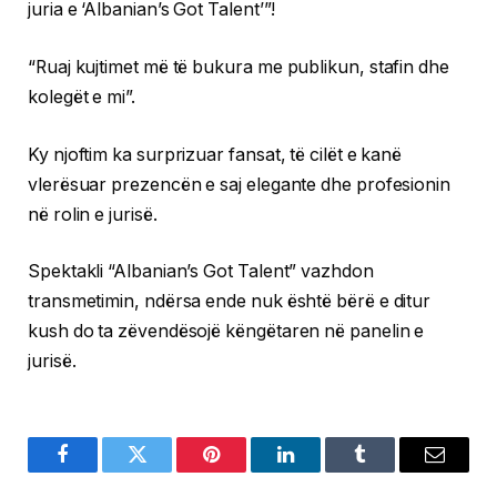
juria e ‘Albanian’s Got Talent’”!
“Ruaj kujtimet më të bukura me publikun, stafin dhe
kolegët e mi”.
Ky njoftim ka surprizuar fansat, të cilët e kanë
vlerësuar prezencën e saj elegante dhe profesionin
në rolin e jurisë.
Spektakli “Albanian’s Got Talent” vazhdon
transmetimin, ndërsa ende nuk është bërë e ditur
kush do ta zëvendësojë këngëtaren në panelin e
jurisë.
Facebook
Twitter
Pinterest
LinkedIn
Tumblr
Email