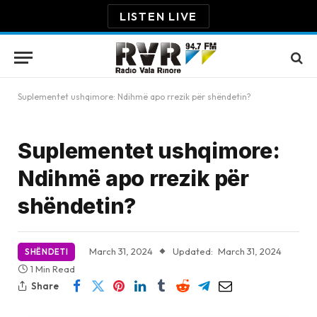
LISTEN LIVE
Suplementet ushqimore: Ndihmë apo rrezik për shëndetin?
Suplementet ushqimore:
Ndihmë apo rrezik për
shëndetin?
March 31, 2024
Updated:
March 31, 2024
SHËNDETI
1 Min Read
Share