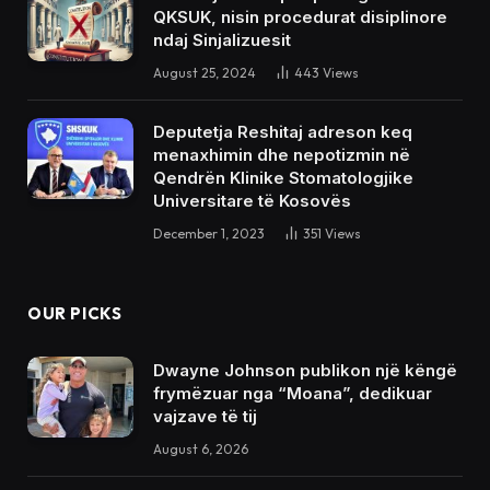
QKSUK, nisin procedurat disiplinore
ndaj Sinjalizuesit
August 25, 2024
443
Views
Deputetja Reshitaj adreson keq
menaxhimin dhe nepotizmin në
Qendrën Klinike Stomatologjike
Universitare të Kosovës
December 1, 2023
351
Views
OUR PICKS
Dwayne Johnson publikon një këngë
frymëzuar nga “Moana”, dedikuar
vajzave të tij
August 6, 2026