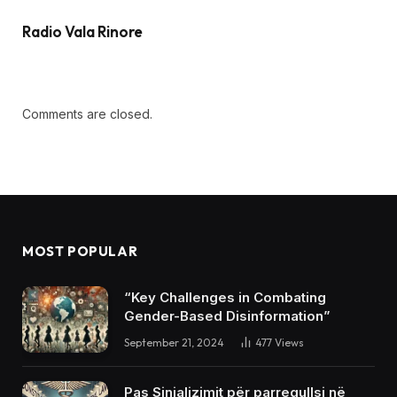
Radio Vala Rinore
Comments are closed.
MOST POPULAR
“Key Challenges in Combating
Gender-Based Disinformation”
September 21, 2024
477
Views
Pas Sinjalizimit për parregullsi në