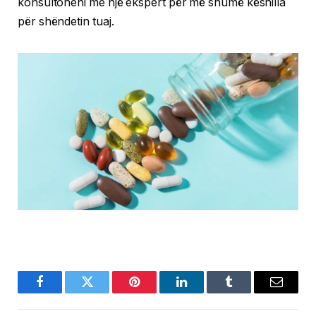
konsultoheni me një ekspert për më shumë këshilla
për shëndetin tuaj.
Facebook
Twitter
Pinterest
LinkedIn
Tumblr
Email