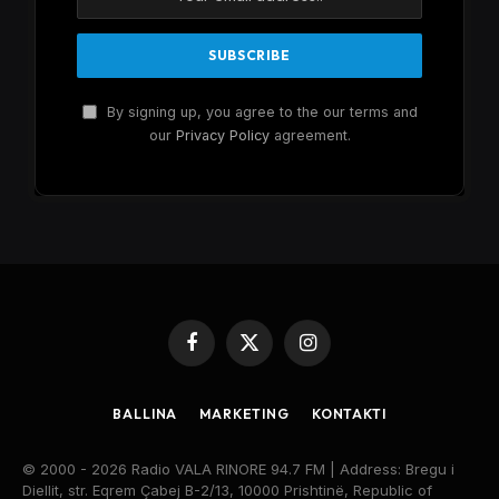
By signing up, you agree to the our terms and
our
Privacy Policy
agreement.
Facebook
X
Instagram
(Twitter)
BALLINA
MARKETING
KONTAKTI
© 2000 - 2026 Radio VALA RINORE 94.7 FM | Address: Bregu i
Diellit, str. Eqrem Çabej B-2/13, 10000 Prishtinë, Republic of