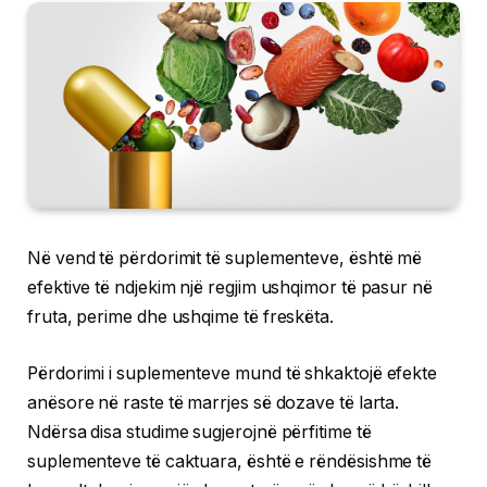
Në vend të përdorimit të suplementeve, është më
efektive të ndjekim një regjim ushqimor të pasur në
fruta, perime dhe ushqime të freskëta.
Përdorimi i suplementeve mund të shkaktojë efekte
anësore në raste të marrjes së dozave të larta.
Ndërsa disa studime sugjerojnë përfitime të
suplementeve të caktuara, është e rëndësishme të