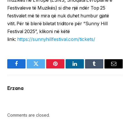
muzikës në Evropë (ESNS, Shoqata Evropiane e
Festivaleve të Muzikës) si dhe një ndër Top 25
festivalet më të mira që nuk duhet humbur gjatë
vitit. Për të blerë biletat triditore për “Sunny Hill
Festival 2025”, klikoni në këtë
link:
https://sunnyhillfestival.com/tickets/
Facebook
Twitter
Pinterest
LinkedIn
Tumblr
Email
Erzana
Comments are closed.