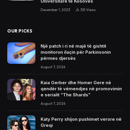
Universitare të Kosovës
December 1, 2023
351
Views
OUR PICKS
Një patch i ri në majë të gishtit
monitoron ilaçin për Parkinsonin
përmes djersës
August 7, 2026
Kaia Gerber dhe Homer Gere në
qendër të vëmendjes në promovimin
e serialit “The Shards”
August 7, 2026
Katy Perry shijon pushimet verore në
Greqi