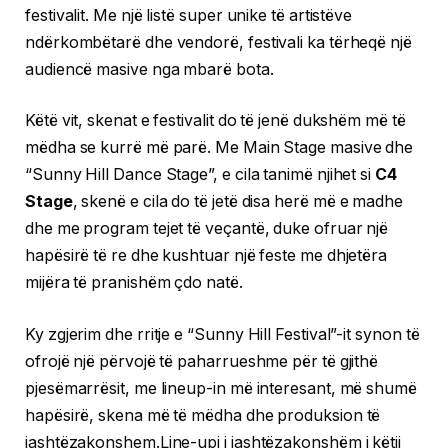
festivalit. Me një listë super unike të artistëve
ndërkombëtarë dhe vendorë, festivali ka tërheqë një
audiencë masive nga mbarë bota.
Këtë vit, skenat e festivalit do të jenë dukshëm më të
mëdha se kurrë më parë. Me Main Stage masive dhe
“Sunny Hill Dance Stage”, e cila tanimë njihet si
C4
Stage
, skenë e cila do të jetë disa herë më e madhe
dhe me program tejet të veçantë, duke ofruar një
hapësirë të re dhe kushtuar një feste me dhjetëra
mijëra të pranishëm çdo natë.
Ky zgjerim dhe rritje e “Sunny Hill Festival”-it synon të
ofrojë një përvojë të paharrueshme për të gjithë
pjesëmarrësit, me lineup-in më interesant, më shumë
hapësirë, skena më të mëdha dhe produksion të
jashtëzakonshem.Line-upi i jashtëzakonshëm i këtij