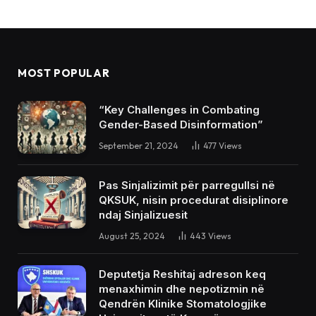
MOST POPULAR
“Key Challenges in Combating
Gender-Based Disinformation”
September 21, 2024
477
Views
Pas Sinjalizimit për parregullsi në
QKSUK, nisin procedurat disiplinore
ndaj Sinjalizuesit
August 25, 2024
443
Views
Deputetja Reshitaj adreson keq
menaxhimin dhe nepotizmin në
Qendrën Klinike Stomatologjike