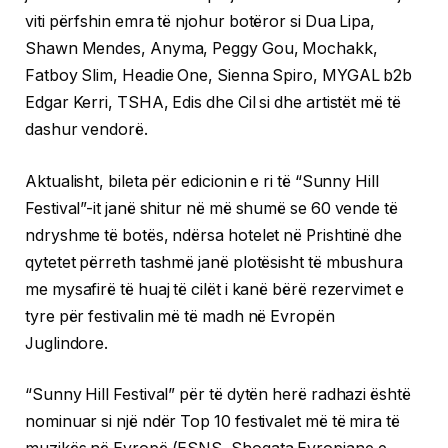
viti përfshin emra të njohur botëror si Dua Lipa,
Shawn Mendes, Anyma, Peggy Gou, Mochakk,
Fatboy Slim, Headie One, Sienna Spiro, MYGAL b2b
Edgar Kerri, TSHA, Edis dhe Cil si dhe artistët më të
dashur vendorë.
Aktualisht, bileta për edicionin e ri të “Sunny Hill
Festival”-it janë shitur në më shumë se 60 vende të
ndryshme të botës, ndërsa hotelet në Prishtinë dhe
qytetet përreth tashmë janë plotësisht të mbushura
me mysafirë të huaj të cilët i kanë bërë rezervimet e
tyre për festivalin më të madh në Evropën
Juglindore.
“Sunny Hill Festival” për të dytën herë radhazi është
nominuar si një ndër Top 10 festivalet më të mira të