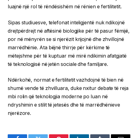
luajnë një rol të rëndësishëm në rënien e fertilitetit.
Sipas studiuesve, telefonat inteligjentë nuk ndikojnë
drejtpërdrejt në aftësinë biologjike për të pasur fëmijë,
por në mënyrën se si njerëzit krijojnë dhe zhvillojnë
marrëdhënie. Ata bëjnë thirrje për kërkime të
mëtejshme për të kuptuar më mirë ndikimin afatgjatë
të teknologjisë në jetën sociale dhe familjare.
Ndërkohë, normat e fertilitetit vazhdojnë të bien në
shumë vende të zhvilluara, duke nxitur debate të reja
mbi rolin që teknologjia moderne po luan në
ndryshimin e stilit të jetesës dhe të marrëdhënieve
njerëzore.