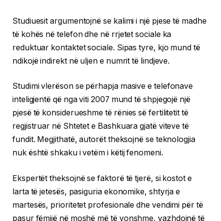
Studiuesit argumentojnë se kalimi i një pjese të madhe
të kohës në telefon dhe në rrjetet sociale ka
reduktuar kontaktet sociale. Sipas tyre, kjo mund të
ndikojë indirekt në uljen e numrit të lindjeve.
Studimi vlerëson se përhapja masive e telefonave
inteligjentë që nga viti 2007 mund të shpjegojë një
pjesë të konsiderueshme të rënies së fertilitetit të
regjistruar në Shtetet e Bashkuara gjatë viteve të
fundit. Megjithatë, autorët theksojnë se teknologjia
nuk është shkaku i vetëm i këtij fenomeni.
Ekspertët theksojnë se faktorë të tjerë, si kostot e
larta të jetesës, pasiguria ekonomike, shtyrja e
martesës, prioritetet profesionale dhe vendimi për të
pasur fëmijë në moshë më të vonshme, vazhdojnë të