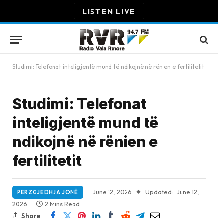
LISTEN LIVE
Studimi: Telefonat inteligjentë mund të ndikojnë në rënien e fertilitetit
Studimi: Telefonat
inteligjentë mund të
ndikojnë në rënien e
fertilitetit
June 12, 2026
Updated:
June 12,
PËRZGJEDHJA JONË
2026
2 Mins Read
Share