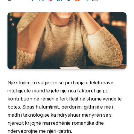
Një studim i ri sugjeron se përhapja e telefonave
inteligjentë mund të jetë një nga faktorët që po
kontribuon në rënien e fertilitetit në shumë vende të
botës. Sipas hulumtimit, përdorimi gjithnjë e më i
madh i teknologjisë ka ndryshuar mënyrën se si
njerëzit krijojnë marrëdhënie romantike dhe
ndërveprojnë me njëri-tjetrin.