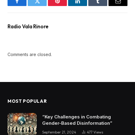
Facebook
Twitter
Pinterest
LinkedIn
Tumblr
Email
Radio Vala Rinore
Comments are closed.
MOST POPULAR
“Key Challenges in Combating
Gender-Based Disinformation”
September 21, 2024
477
Views