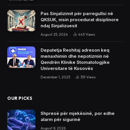
Pas Sinjalizimit për parregullsi në
QKSUK, nisin procedurat disiplinore
ndaj Sinjalizuesit
August 25, 2024
443
Views
Deputetja Reshitaj adreson keq
menaxhimin dhe nepotizmin në
Qendrën Klinike Stomatologjike
Universitare të Kosovës
December 1, 2023
351
Views
OUR PICKS
Shpresë për mjekësinë, por edhe
alarm për sigurinë
August 8, 2026