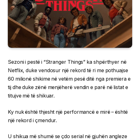
Sezoni i pestë i “Stranger Things” ka shpërthyer në
Netflix, duke vendosur një rekord të ri me pothuajse
60 milionë shikime në vetëm pesë ditë nga premiera e
tij dhe duke zënë menjëherë vendin e parë në listat e
titujve më të shikuar.
Ky nuk është thjesht një performancë e mirë – është
një rekord i çmendur.
U shikua më shumë se çdo serial në gjuhën angleze