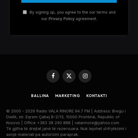
By signing up, you agree to the our terms and
our
Privacy Policy
agreement.
Facebook
X
Instagram
(Twitter)
BALLINA
MARKETING
KONTAKTI
© 2000 - 2026 Radio VALA RINORE 94.7 FM | Address: Bregu i
Diellit, str. Eqrem Çabej B-2/13, 10000 Prishtinë, Republic of
Kosovo | Office +383 38 240 888 | valarinore@yahoo.com
Të gjitha të drejtat janë të rezervuara. Nuk lejohet shfrytëzimi i
asnjë materiali pa autorizim paraprak.