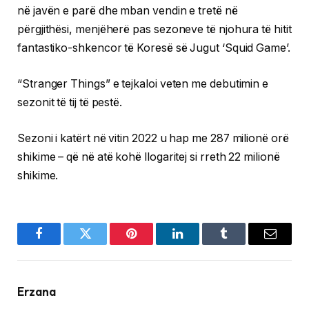
në javën e parë dhe mban vendin e tretë në
përgjithësi, menjëherë pas sezoneve të njohura të hitit
fantastiko-shkencor të Koresë së Jugut ‘Squid Game’.
“Stranger Things” e tejkaloi veten me debutimin e
sezonit të tij të pestë.
Sezoni i katërt në vitin 2022 u hap me 287 milionë orë
shikime – që në atë kohë llogaritej si rreth 22 milionë
shikime.
Facebook
Twitter
Pinterest
LinkedIn
Tumblr
Email
Erzana