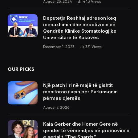
August 25, 2024
443
Views
Deputetja Reshitaj adreson keq
menaxhimin dhe nepotizmin në
Qendrën Klinike Stomatologjike
Universitare të Kosovës
December 1, 2023
351
Views
OUR PICKS
Një patch i ri në majë të gishtit
monitoron ilaçin për Parkinsonin
përmes djersës
August 7, 2026
Kaia Gerber dhe Homer Gere në
qendër të vëmendjes në promovimin
e serialit “The Shards”