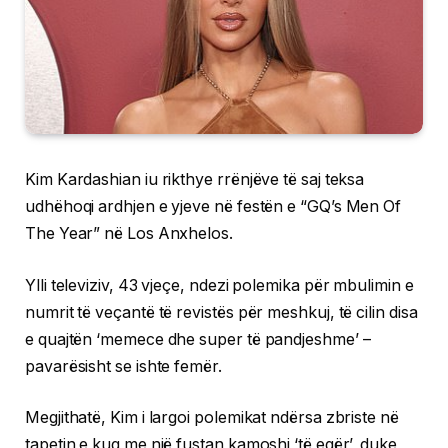
Kim Kardashian iu rikthye rrënjëve të saj teksa
udhëhoqi ardhjen e yjeve në festën e “GQ’s Men Of
The Year” në Los Anxhelos.
Ylli televiziv, 43 vjeçe, ndezi polemika për mbulimin e
numrit të veçantë të revistës për meshkuj, të cilin disa
e quajtën ‘memece dhe super të pandjeshme’ –
pavarësisht se ishte femër.
Megjithatë, Kim i largoi polemikat ndërsa zbriste në
tapetin e kuq me një fustan kamoshi ‘të egër’, duke