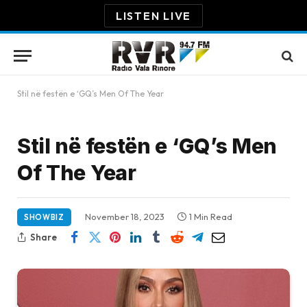
LISTEN LIVE
Stil në festën e ‘GQ’s Men Of The Year
Stil në festën e ‘GQ’s Men
Of The Year
November 18, 2023
1 Min Read
SHOWBIZ
Share