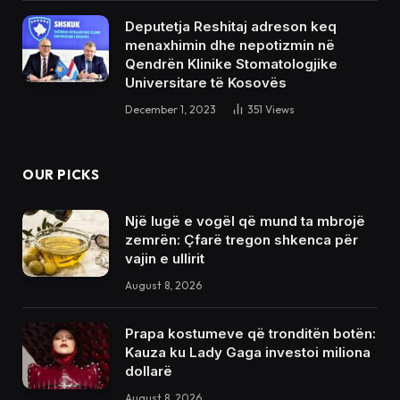
Deputetja Reshitaj adreson keq
menaxhimin dhe nepotizmin në
Qendrën Klinike Stomatologjike
Universitare të Kosovës
December 1, 2023
351
Views
OUR PICKS
Një lugë e vogël që mund ta mbrojë
zemrën: Çfarë tregon shkenca për
vajin e ullirit
August 8, 2026
Prapa kostumeve që tronditën botën:
Kauza ku Lady Gaga investoi miliona
dollarë
August 8, 2026