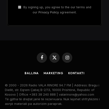
By signing up, you agree to the our terms and
our
Privacy Policy
agreement.
Facebook
X
Instagram
(Twitter)
BALLINA
MARKETING
KONTAKTI
© 2000 - 2026 Radio VALA RINORE 94.7 FM | Address: Bregu i
Diellit, str. Eqrem Çabej B-2/13, 10000 Prishtinë, Republic of
Kosovo | Office +383 38 240 888 | valarinore@yahoo.com
Të gjitha të drejtat janë të rezervuara. Nuk lejohet shfrytëzimi i
asnjë materiali pa autorizim paraprak.