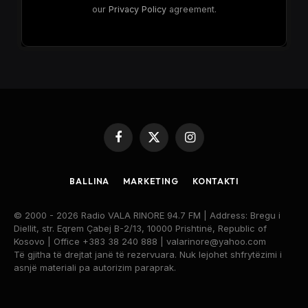
our
Privacy Policy
agreement.
Facebook
X
Instagram
(Twitter)
BALLINA
MARKETING
KONTAKTI
© 2000 - 2026 Radio VALA RINORE 94.7 FM | Address: Bregu i
Diellit, str. Eqrem Çabej B-2/13, 10000 Prishtinë, Republic of
Kosovo | Office +383 38 240 888 | valarinore@yahoo.com
Të gjitha të drejtat janë të rezervuara. Nuk lejohet shfrytëzimi i
asnjë materiali pa autorizim paraprak.