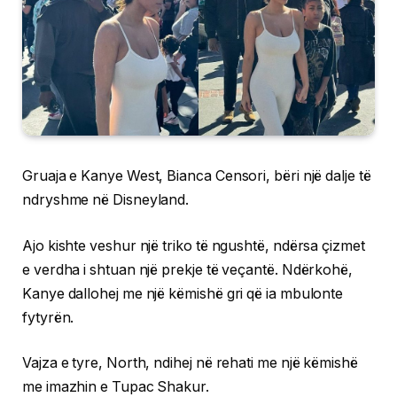
Gruaja e Kanye West, Bianca Censori, bëri një dalje të
ndryshme në Disneyland.
Ajo kishte veshur një triko të ngushtë, ndërsa çizmet
e verdha i shtuan një prekje të veçantë. Ndërkohë,
Kanye dallohej me një këmishë gri që ia mbulonte
fytyrën.
Vajza e tyre, North, ndihej në rehati me një këmishë
me imazhin e Tupac Shakur.