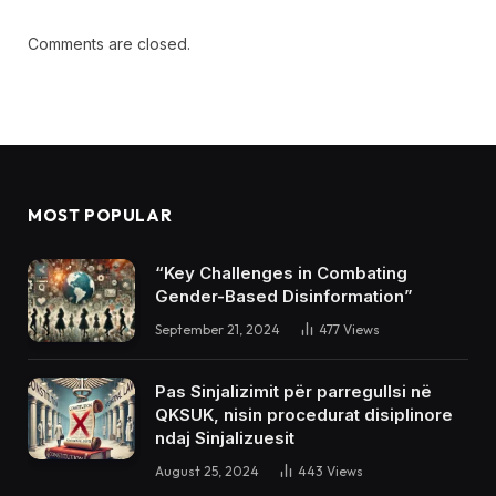
Comments are closed.
MOST POPULAR
“Key Challenges in Combating
Gender-Based Disinformation”
September 21, 2024
477
Views
Pas Sinjalizimit për parregullsi në
QKSUK, nisin procedurat disiplinore
ndaj Sinjalizuesit
August 25, 2024
443
Views