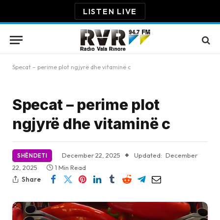
LISTEN LIVE
Specat – perime plot ngjyrë dhe vitaminë c
Specat – perime plot
ngjyrë dhe vitaminë c
December 22, 2025
Updated:
December
SHËNDETI
22, 2025
1 Min Read
Share