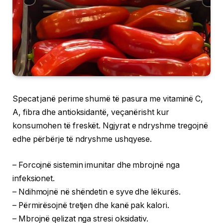
Specat janë perime shumë të pasura me vitaminë C,
A, fibra dhe antioksidantë, veçanërisht kur
konsumohen të freskët. Ngjyrat e ndryshme tregojnë
edhe përbërje të ndryshme ushqyese.
– Forcojnë sistemin imunitar dhe mbrojnë nga
infeksionet.
– Ndihmojnë në shëndetin e syve dhe lëkurës.
– Përmirësojnë tretjen dhe kanë pak kalori.
– Mbrojnë qelizat nga stresi oksidativ.