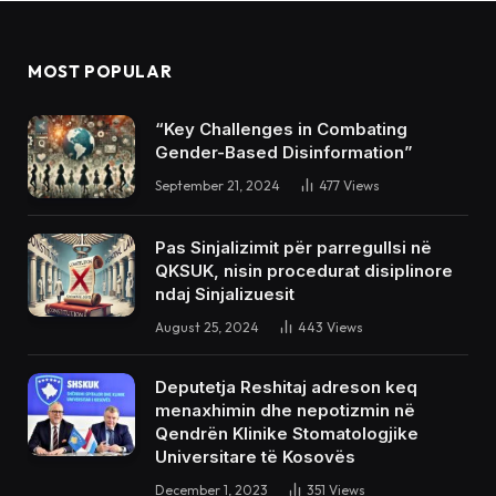
MOST POPULAR
“Key Challenges in Combating
Gender-Based Disinformation”
September 21, 2024
477
Views
Pas Sinjalizimit për parregullsi në
QKSUK, nisin procedurat disiplinore
ndaj Sinjalizuesit
August 25, 2024
443
Views
Deputetja Reshitaj adreson keq
menaxhimin dhe nepotizmin në
Qendrën Klinike Stomatologjike
Universitare të Kosovës
December 1, 2023
351
Views