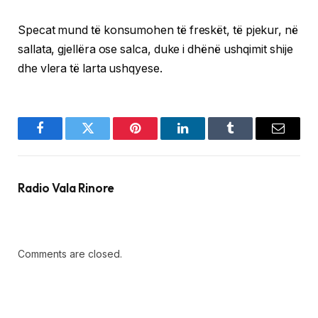
Specat mund të konsumohen të freskët, të pjekur, në
sallata, gjellëra ose salca, duke i dhënë ushqimit shije
dhe vlera të larta ushqyese.
Facebook
Twitter
Pinterest
LinkedIn
Tumblr
Email
Radio Vala Rinore
Comments are closed.