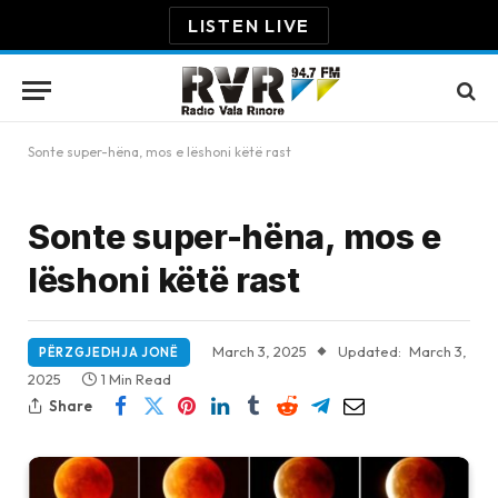
LISTEN LIVE
Sonte super-hëna, mos e lëshoni këtë rast
Sonte super-hëna, mos e
lëshoni këtë rast
March 3, 2025
Updated:
March 3,
PËRZGJEDHJA JONË
2025
1 Min Read
Share