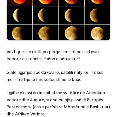
Vëzhguesit e qiellit po përgatiten sot për eklipsin
hënor, i cili njihet si “hëna e përgjakur”.
Gjatë ngjarjes spektakolare, sateliti natyror i Tokës
merr një hije të mrekullueshme të kuqe.
I gjithë eklipsi do të shihet me sy të lirë në Amerikën
Veriore dhe Jugore, si dhe në një pjesë të Evropës
Perëndimore (duke përfshirë Mbretërinë e Bashkuar)
dhe Afrikën Veriore.