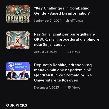
“Key Challenges in Combating
Gender-Based Disinformation”
September 21, 2024
477
Views
Pas Sinjalizimit për parregullsi në
QKSUK, nisin procedurat disiplinore
ndaj Sinjalizuesit
August 25, 2024
443
Views
Deputetja Reshitaj adreson keq
menaxhimin dhe nepotizmin në
Qendrën Klinike Stomatologjike
Universitare të Kosovës
December 1, 2023
351
Views
OUR PICKS