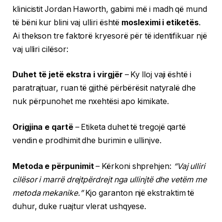
klinicistit Jordan Haworth, gabimi më i madh që mund
të bëni kur blini vaj ulliri është
mosleximi i etiketës
.
Ai thekson tre faktorë kryesorë për të identifikuar një
vaj ulliri cilësor:
Duhet të jetë ekstra i virgjër
– Ky lloj vaji është i
paratrajtuar, ruan të gjithë përbërësit natyralë dhe
nuk përpunohet me nxehtësi apo kimikate.
Origjina e qartë
– Etiketa duhet të tregojë qartë
vendin e prodhimit dhe burimin e ullinjve.
Metoda e përpunimit
– Kërkoni shprehjen:
“Vaj ulliri
cilësor i marrë drejtpërdrejt nga ullinjtë dhe vetëm me
metoda mekanike.”
Kjo garanton një ekstraktim të
duhur, duke ruajtur vlerat ushqyese.