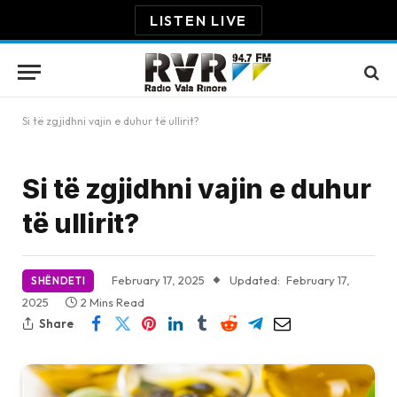
LISTEN LIVE
Si të zgjidhni vajin e duhur të ullirit?
Si të zgjidhni vajin e duhur
të ullirit?
February 17, 2025
Updated:
February 17,
SHËNDETI
2025
2 Mins Read
Share