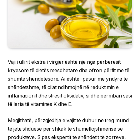
Vaji i ullirit ekstra i virgjër është një nga përbërësit
kryesorë të dietës mesdhetare dhe ofron përfitime të
shumta shëndetësore. Ai është i pasur me yndyra të
shëndetshme, të cilat ndihmojnë në reduktimin e
inflamacionit dhe stresit oksidativ, si dhe përmban sasi
të larta të vitaminës K dhe E.
Megjithatë, përzgjedhja e vajit të duhur në treg mund
të jetë sfiduese për shkak të shumëllojshmërisë së
produkteve. Sipas ekspertit të shëndetit të zorrëve,