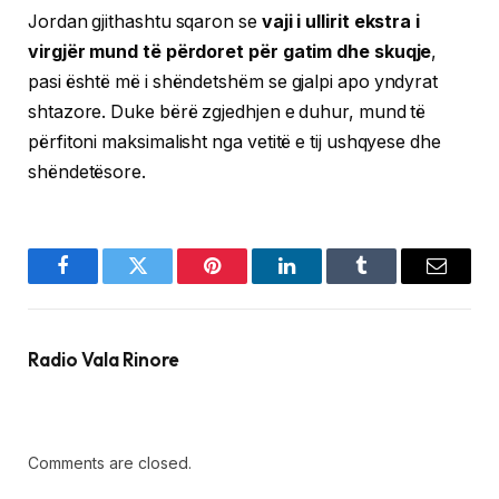
Jordan gjithashtu sqaron se
vaji i ullirit ekstra i
virgjër mund të përdoret për gatim dhe skuqje
,
pasi është më i shëndetshëm se gjalpi apo yndyrat
shtazore. Duke bërë zgjedhjen e duhur, mund të
përfitoni maksimalisht nga vetitë e tij ushqyese dhe
shëndetësore.
Facebook
Twitter
Pinterest
LinkedIn
Tumblr
Email
Radio Vala Rinore
Comments are closed.