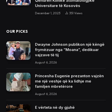
Qendrën Klinike Stomatologjike
Universitare të Kosovës
December 1, 2023
351
Views
OUR PICKS
Dwayne Johnson publikon një këngë
frymëzuar nga “Moana”, dedikuar
vajzave të tij
August 6, 2026
Princesha Eugenie prezanton vajzën
me një veshje që ka lidhje me
familjen mbretërore
August 6, 2026
E vërteta në dy gjuhë