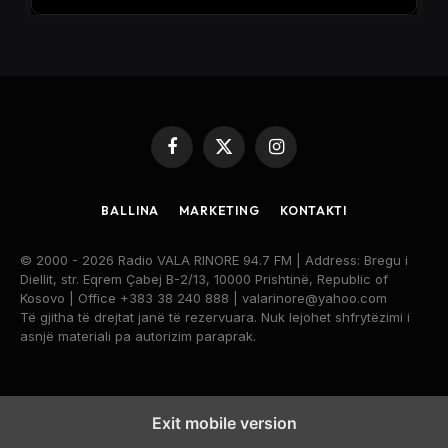
Facebook
X
Instagram
(Twitter)
BALLINA
MARKETING
KONTAKTI
© 2000 - 2026 Radio VALA RINORE 94.7 FM | Address: Bregu i
Diellit, str. Eqrem Çabej B-2/13, 10000 Prishtinë, Republic of
Kosovo | Office +383 38 240 888 | valarinore@yahoo.com
Të gjitha të drejtat janë të rezervuara. Nuk lejohet shfrytëzimi i
asnjë materiali pa autorizim paraprak.
Exit mobile version