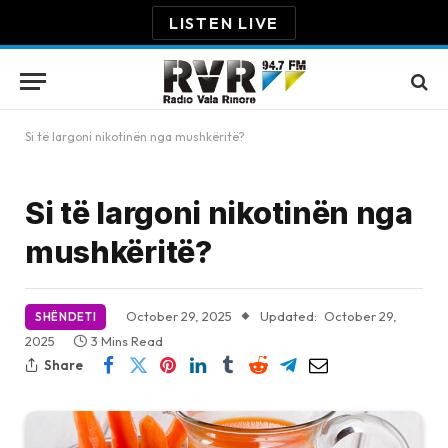
LISTEN LIVE
Si të largoni nikotinën nga mushkëritë?
Si të largoni nikotinën nga
mushkëritë?
October 29, 2025
Updated:
October 29,
SHËNDETI
2025
3 Mins Read
Share