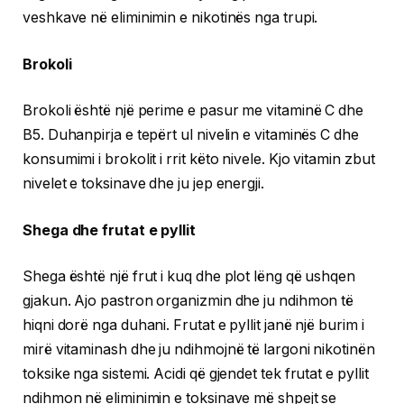
veshkave në eliminimin e nikotinës nga trupi.
Brokoli
Brokoli është një perime e pasur me vitaminë C dhe
B5. Duhanpirja e tepërt ul nivelin e vitaminës C dhe
konsumimi i brokolit i rrit këto nivele. Kjo vitamin zbut
nivelet e toksinave dhe ju jep energji.
Shega dhe frutat e pyllit
Shega është një frut i kuq dhe plot lëng që ushqen
gjakun. Ajo pastron organizmin dhe ju ndihmon të
hiqni dorë nga duhani. Frutat e pyllit janë një burim i
mirë vitaminash dhe ju ndihmojnë të largoni nikotinën
toksike nga sistemi. Acidi që gjendet tek frutat e pyllit
ndihmon në eliminimin e toksinave më shpejt se