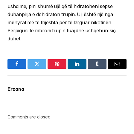
ushqime, pini shumë ujë që të hidratoheni sepse
duhanpirja e dehidraton trupin. Uji është një nga
mënyrat më të thjeshta për të larguar nikotinën.
Përpiquni të mbroni trupin tuaj dhe ushqehuni siç
duhet.
Facebook
Twitter
Pinterest
LinkedIn
Tumblr
Email
Erzana
Comments are closed.