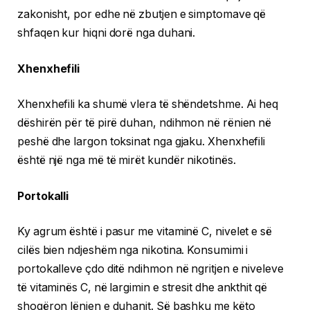
zakonisht, por edhe në zbutjen e simptomave që
shfaqen kur hiqni dorë nga duhani.
Xhenxhefili
Xhenxhefili ka shumë vlera të shëndetshme. Ai heq
dëshirën për të pirë duhan, ndihmon në rënien në
peshë dhe largon toksinat nga gjaku. Xhenxhefili
është një nga më të mirët kundër nikotinës.
Portokalli
Ky agrum është i pasur me vitaminë C, nivelet e së
cilës bien ndjeshëm nga nikotina. Konsumimi i
portokalleve çdo ditë ndihmon në ngritjen e niveleve
të vitaminës C, në largimin e stresit dhe ankthit që
shoqëron lënien e duhanit. Së bashku me këto