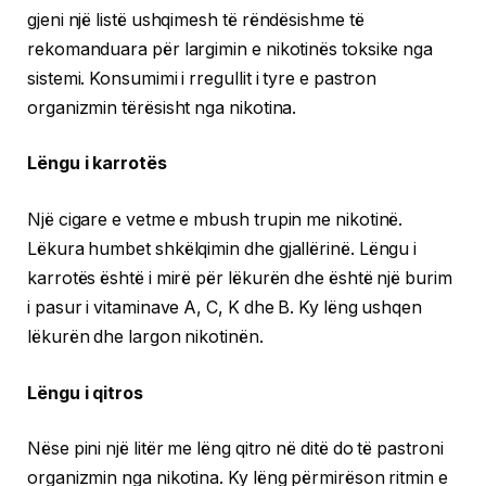
gjeni një listë ushqimesh të rëndësishme të
rekomanduara për largimin e nikotinës toksike nga
sistemi. Konsumimi i rregullit i tyre e pastron
organizmin tërësisht nga nikotina.
Lëngu i karrotës
Një cigare e vetme e mbush trupin me nikotinë.
Lëkura humbet shkëlqimin dhe gjallërinë. Lëngu i
karrotës është i mirë për lëkurën dhe është një burim
i pasur i vitaminave A, C, K dhe B. Ky lëng ushqen
lëkurën dhe largon nikotinën.
Lëngu i qitros
Nëse pini një litër me lëng qitro në ditë do të pastroni
organizmin nga nikotina. Ky lëng përmirëson ritmin e