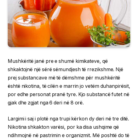
Mushkëritë janë pre e shumë kimikateve, që
shkaktojnë një sërë sëmundjesh të rrezikshme. Një
prej substancave më të dëmshme për mushkëritë
është nikotina, të cilën e marrin jo vetëm duhanpirësit,
por edhe personat pranë tyre. Kjo substancë futet në
gjak dhe zgjat nga 6 deri në 8 orë.
Largimi i saj i plotë nga trupi kërkon dy deri në tre ditë.
Nikotina shkakton varësi, por ka disa ushqime që
ndihmojnë në pastrimin e organizmit. Më poshtë do të