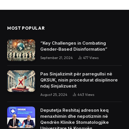
MOST POPULAR
“Key Challenges in Combating
Gender-Based Disinformation”
September 21, 2024
477
Views
Pas Sinjalizimit për parregullsi në
QKSUK, nisin procedurat disiplinore
ndaj Sinjalizuesit
August 25, 2024
443
Views
Deputetja Reshitaj adreson keq
menaxhimin dhe nepotizmin në
Qendrën Klinike Stomatologjike
Universitare të Kosovës