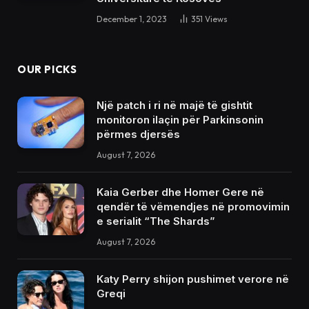
December 1, 2023
351
Views
OUR PICKS
Një patch i ri në majë të gishtit
monitoron ilaçin për Parkinsonin
përmes djersës
August 7, 2026
Kaia Gerber dhe Homer Gere në
qendër të vëmendjes në promovimin
e serialit “The Shards”
August 7, 2026
Katy Perry shijon pushimet verore në
Greqi