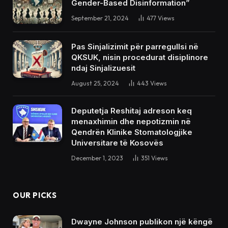
Gender-Based Disinformation”
September 21, 2024
477
Views
Pas Sinjalizimit për parregullsi në
QKSUK, nisin procedurat disiplinore
ndaj Sinjalizuesit
August 25, 2024
443
Views
Deputetja Reshitaj adreson keq
menaxhimin dhe nepotizmin në
Qendrën Klinike Stomatologjike
Universitare të Kosovës
December 1, 2023
351
Views
OUR PICKS
Dwayne Johnson publikon një këngë