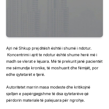
Ajri në Shkup prej ditësh është i shumë i ndotur.
Koncentrimi i ajrit te ndotur është shume herë më i
madh se vlerat e lejuara. Më të prekurit janë pacientët
me sëmundje kronike, të moshuarit dhe fëmijët, por
edhe qytetarët e tjerë.
Autoritetet marrin masa modeste dhe kritikojnë
sjelljen e papërgjegjshme të disa qytetarëve që
përdorin materiale të palejuara për ngrohje.