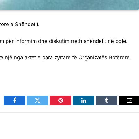
ore e Shëndetit.
um për informim dhe diskutim rreth shëndetit në botë.
hte një nga aktet e para zyrtare të Organizatës Botërore
Facebook
Twitter
Pinterest
LinkedIn
Tumblr
Ema