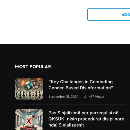
ADD
MOST POPULAR
“Key Challenges in Combating
Gender-Based Disinformation”
September 21, 2024
477
Views
Pas Sinjalizimit për parregullsi në
QKSUK, nisin procedurat disiplinore
ndaj Sinjalizuesit