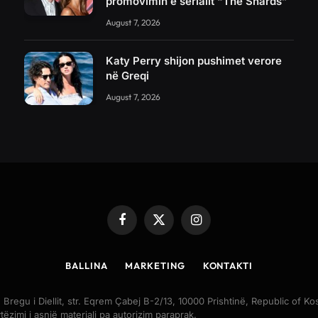
promovimin e serialit “The Shards”
August 7, 2026
Katy Perry shijon pushimet verore
në Greqi
August 7, 2026
Facebook
X
Instagram
(Twitter)
BALLINA
MARKETING
KONTAKTI
egu i Diellit, str. Eqrem Çabej B-2/13, 10000 Prishtinë, Republic of 
tëzimi i asnjë materiali pa autorizim paraprak.