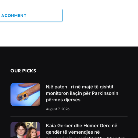
 A COMMENT
OUR PICKS
Një patch i ri në majë të gishtit
monitoron ilaçin për Parkinsonin
përmes djersës
August 7, 2026
Kaia Gerber dhe Homer Gere në
qendër të vëmendjes në