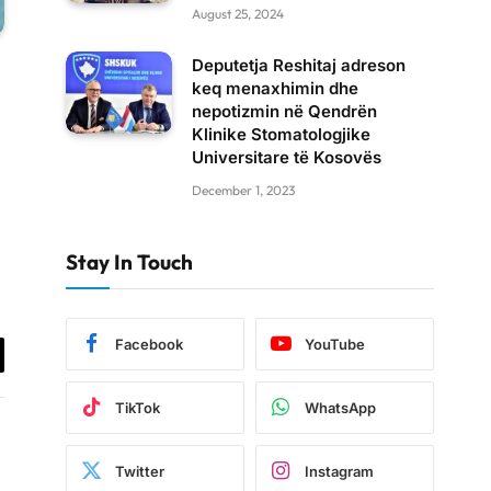
August 25, 2024
Deputetja Reshitaj adreson
keq menaxhimin dhe
nepotizmin në Qendrën
Klinike Stomatologjike
Universitare të Kosovës
December 1, 2023
Stay In Touch
Facebook
YouTube
il
TikTok
WhatsApp
Twitter
Instagram