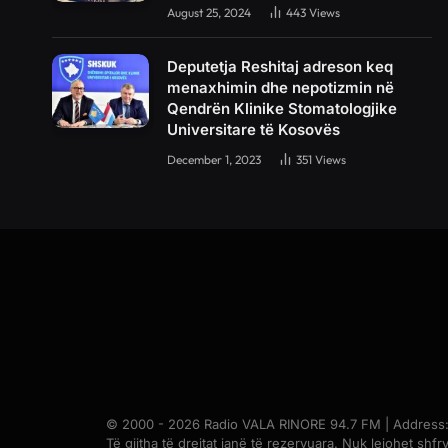
August 25, 2024
443
Views
Deputetja Reshitaj adreson keq
menaxhimin dhe nepotizmin në
Qendrën Klinike Stomatologjike
Universitare të Kosovës
December 1, 2023
351
Views
© 2000 - 2026 Radio VALA RINORE 94.7 FM | Address: Br
Të gjitha të drejtat janë të rezervuara. Nuk lejohet shfry