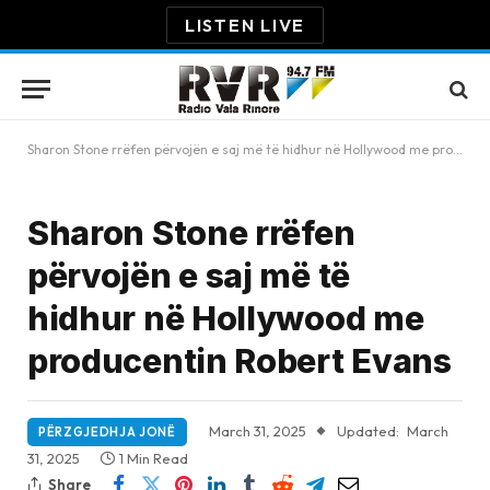
LISTEN LIVE
Sharon Stone rrëfen përvojën e saj më të hidhur në Hollywood me producentin Robert Evans
Sharon Stone rrëfen
përvojën e saj më të
hidhur në Hollywood me
producentin Robert Evans
March 31, 2025
Updated:
March
PËRZGJEDHJA JONË
31, 2025
1 Min Read
Share