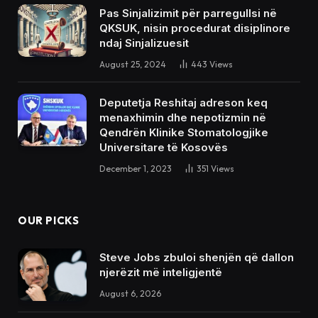
Pas Sinjalizimit për parregullsi në
QKSUK, nisin procedurat disiplinore
ndaj Sinjalizuesit
August 25, 2024
443
Views
Deputetja Reshitaj adreson keq
menaxhimin dhe nepotizmin në
Qendrën Klinike Stomatologjike
Universitare të Kosovës
December 1, 2023
351
Views
OUR PICKS
Steve Jobs zbuloi shenjën që dallon
njerëzit më inteligjentë
August 6, 2026