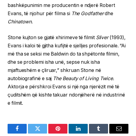
bashkëpunimin me producentin e ndjerë Robert
Evans, të njohur për filma si
The Godfather
dhe
Chinatown
.
Stone kujton se gjatë xhirimeve të filmit
Sliver
(1993),
Evans i kaloi të gjitha kufijtë e sjelljes profesionale. “Ai
më tha se seksi me Baldwin do ta shpëtonte filmin,
dhe se problemi isha unë, sepse nuk isha
mjaftueshëm e çliruar,” shkruan Stone në
autobiografinë e saj
The Beauty of Living Twice
.
Aktorja e përshkroi Evans si një nga njerëzit më të
çuditshëm që kishte takuar ndonjëherë në industrinë
e filmit.
Facebook
Twitter
Pinterest
LinkedIn
Tumblr
Email