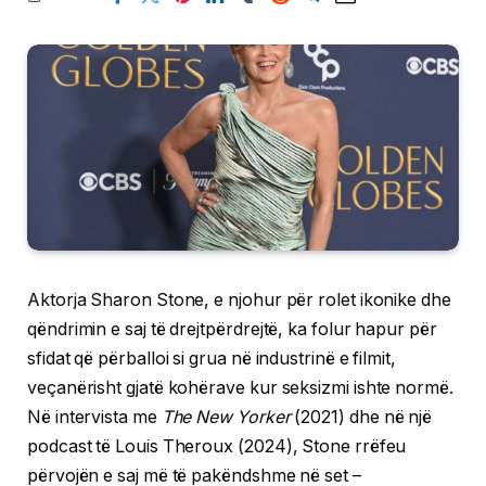
Aktorja Sharon Stone, e njohur për rolet ikonike dhe
qëndrimin e saj të drejtpërdrejtë, ka folur hapur për
sfidat që përballoi si grua në industrinë e filmit,
veçanërisht gjatë kohërave kur seksizmi ishte normë.
Në intervista me
The New Yorker
(2021) dhe në një
podcast të Louis Theroux (2024), Stone rrëfeu
përvojën e saj më të pakëndshme në set –