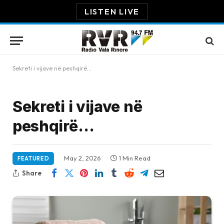
LISTEN LIVE
Sekreti i vijave në peshqirë…
Sekreti i vijave në
peshqirë…
May 2, 2026
1 Min Read
FEATURED
Share