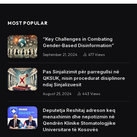
MOST POPULAR
“Key Challenges in Combating
Gender-Based Disinformation”
September 21, 2024
477
Views
Pas Sinjalizimit për parregullsi në
QKSUK, nisin procedurat disiplinore
ndaj Sinjalizuesit
August 25, 2024
443
Views
Deputetja Reshitaj adreson keq
menaxhimin dhe nepotizmin në
Qendrën Klinike Stomatologjike
Universitare të Kosovës