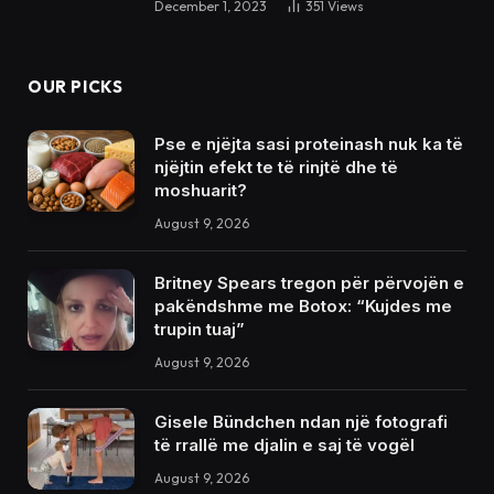
December 1, 2023
351
Views
OUR PICKS
Pse e njëjta sasi proteinash nuk ka të
njëjtin efekt te të rinjtë dhe të
moshuarit?
August 9, 2026
Britney Spears tregon për përvojën e
pakëndshme me Botox: “Kujdes me
trupin tuaj”
August 9, 2026
Gisele Bündchen ndan një fotografi
të rrallë me djalin e saj të vogël
August 9, 2026