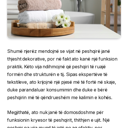
Shumë njerëz mendojnë se vijat në peshqirë janë
thjesht dekorative, por në fakt ato kanë një funksion
praktik. Këto vija ndihmojnë që peshqiri të ruajë
formën dhe strukturën e tij. Sipas ekspertëve të
tekstileve, ato krijojnë një pjesë më të fortë në skaje,
duke parandaluar konsumimin dhe duke e bërë
peshqirin më të qëndrueshëm me kalimin e kohës.
Megjithatë, ato nuk janë të domosdoshme për
funksionin kryesor të peshqirit, thithjen e ujit. Një
peshqir pa vija mund të jetë po aq efektiv, por