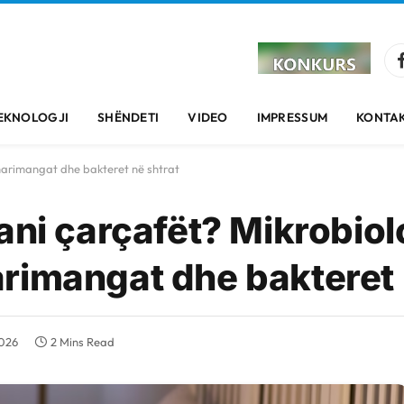
EKNOLOGJI
SHËNDETI
VIDEO
IMPRESSUM
KONTAK
marimangat dhe bakteret në shtrat
ani çarçafët? Mikrobiol
rimangat dhe bakteret 
2026
2 Mins Read