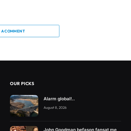
 A COMMENT
OUR PICKS
Alarm global!..
August 8, 2026
John Goodman befason fansat me