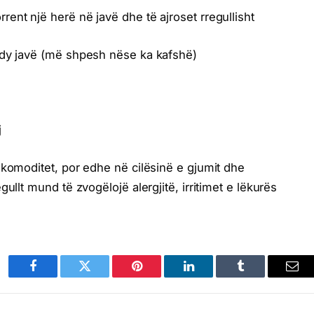
ent një herë në javë dhe të ajroset rregullisht
 dy javë (më shpesh nëse ka kafshë)
j
 komoditet, por edhe në cilësinë e gjumit dhe
ullt mund të zvogëlojë alergjitë, irritimet e lëkurës
.
Facebook
Twitter
Pinterest
LinkedIn
Tumblr
Ema