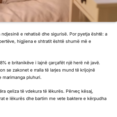
n ndjesinë e rehatisë dhe sigurisë. Por pyetja është: a
ertëve, higjiena e shtratit është shumë më e
8% e britanikëve i lajnë çarçafët një herë në javë.
 se zakonet e rralla të larjes mund të krijojnë
e marimanga pluhuri.
jëra qeliza të vdekura të lëkurës. Përveç kësaj,
rat e lëkurës dhe bartim me vete baktere e kërpudha