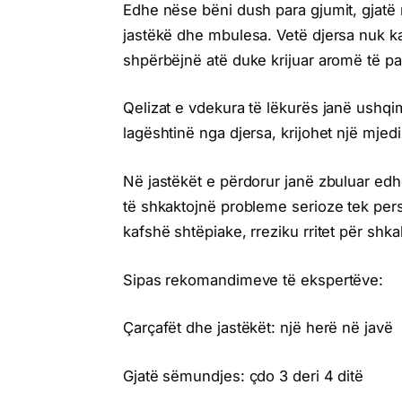
Edhe nëse bëni dush para gjumit, gjatë
jastëkë dhe mbulesa. Vetë djersa nuk ka 
shpërbëjnë atë duke krijuar aromë të 
Qelizat e vdekura të lëkurës janë ushq
lagështinë nga djersa, krijohet një mjed
Në jastëkët e përdorur janë zbuluar edh
të shkaktojnë probleme serioze tek per
kafshë shtëpiake, rreziku rritet për sh
Sipas rekomandimeve të ekspertëve:
Çarçafët dhe jastëkët: një herë në javë
Gjatë sëmundjes: çdo 3 deri 4 ditë