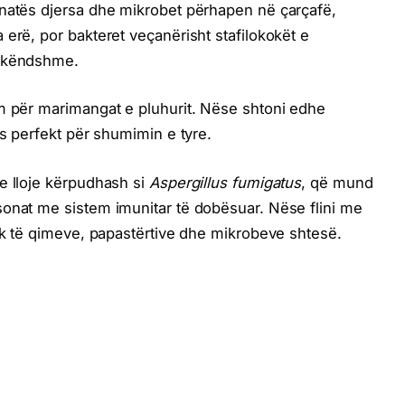
 natës djersa dhe mikrobet përhapen në çarçafë,
erë, por bakteret veçanërisht stafilokokët e
pakëndshme.
im për marimangat e pluhurit. Nëse shtoni edhe
is perfekt për shumimin e tyre.
e lloje kërpudhash si
Aspergillus fumigatus
, që mund
sonat me sistem imunitar të dobësuar. Nëse flini me
kak të qimeve, papastërtive dhe mikrobeve shtesë.