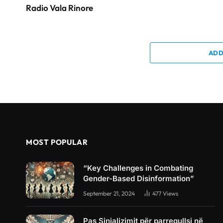
Radio Vala Rinore
ADD
MOST POPULAR
“Key Challenges in Combating
Gender-Based Disinformation”
September 21, 2024
477
Views
Pas Sinjalizimit për parregullsi në