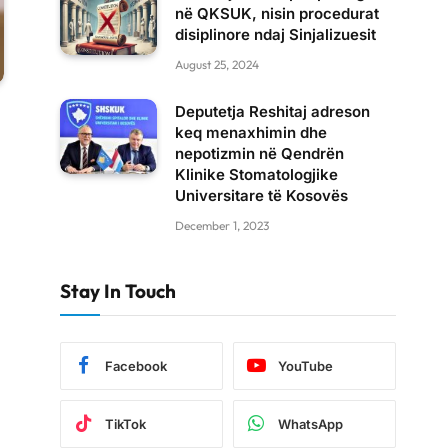
në QKSUK, nisin procedurat
disiplinore ndaj Sinjalizuesit
August 25, 2024
Deputetja Reshitaj adreson
keq menaxhimin dhe
nepotizmin në Qendrën
Klinike Stomatologjike
Universitare të Kosovës
December 1, 2023
Stay In Touch
Facebook
YouTube
TikTok
WhatsApp