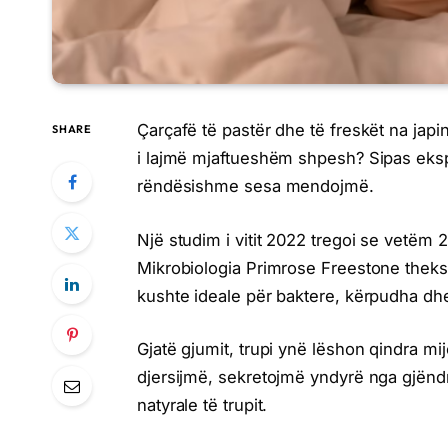
Çarçafë të pastër dhe të freskët na japi
SHARE
i lajmë mjaftueshëm shpesh? Sipas eksp
rëndësishme sesa mendojmë.
Një studim i vitit 2022 tregoi se vetëm 2
Mikrobiologia Primrose Freestone thekson
kushte ideale për baktere, kërpudha dh
Gjatë gjumit, trupi ynë lëshon qindra mi
djersijmë, sekretojmë yndyrë nga gjënd
natyrale të trupit.