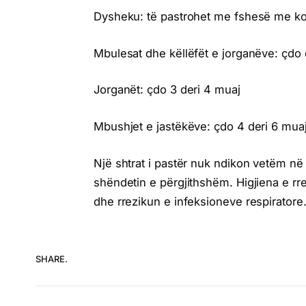
Dysheku: të pastrohet me fshesë me korr
Mbulesat dhe këllëfët e jorganëve: çdo
Jorganët: çdo 3 deri 4 muaj
Mbushjet e jastëkëve: çdo 4 deri 6 mua
Një shtrat i pastër nuk ndikon vetëm në
shëndetin e përgjithshëm. Higjiena e rreg
dhe rrezikun e infeksioneve respiratore
SHARE.