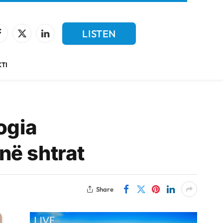
LISTEN
Facebook
X
LinkedIn
(Twitter)
LIVE
TI
ogia
në shtrat
Share