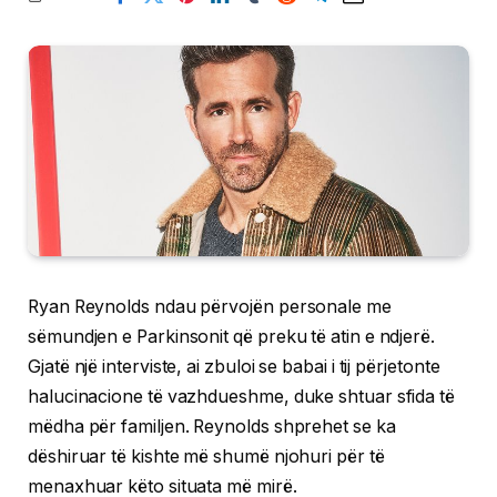
Ryan Reynolds ndau përvojën personale me
sëmundjen e Parkinsonit që preku të atin e ndjerë.
Gjatë një interviste, ai zbuloi se babai i tij përjetonte
halucinacione të vazhdueshme, duke shtuar sfida të
mëdha për familjen. Reynolds shprehet se ka
dëshiruar të kishte më shumë njohuri për të
menaxhuar këto situata më mirë.