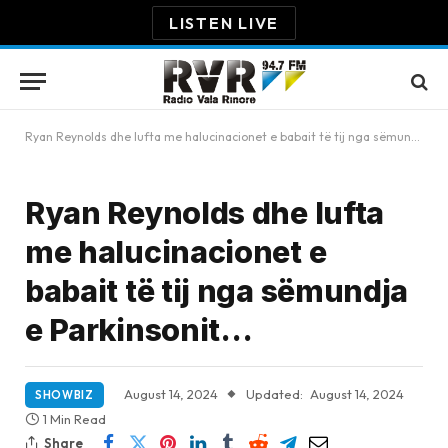
LISTEN LIVE
Ryan Reynolds dhe lufta me halucinacionet e babait të tij nga sëmundja e Parkinsonit…
Ryan Reynolds dhe lufta
me halucinacionet e
babait të tij nga sëmundja
e Parkinsonit…
August 14, 2024
Updated:
August 14, 2024
SHOWBIZ
1 Min Read
Share