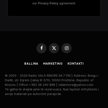
our
Privacy Policy
agreement.
Facebook
X
Instagram
(Twitter)
BALLINA
MARKETING
KONTAKTI
© 2000 - 2026 Radio VALA RINORE 94.7 FM | Address: Bregu i
Diellit, str. Eqrem Çabej B-2/13, 10000 Prishtinë, Republic of
Kosovo | Office +383 38 240 888 | valarinore@yahoo.com
Të gjitha të drejtat janë të rezervuara. Nuk lejohet shfrytëzimi i
asnjë materiali pa autorizim paraprak.