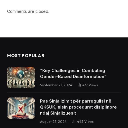
Comments are closed.
MOST POPULAR
“Key Challenges in Combating
Gender-Based Disinformation”
September 21, 2024
477
Views
Pas Sinjalizimit për parregullsi në
QKSUK, nisin procedurat disiplinore
ndaj Sinjalizuesit
August 25, 2024
443
Views