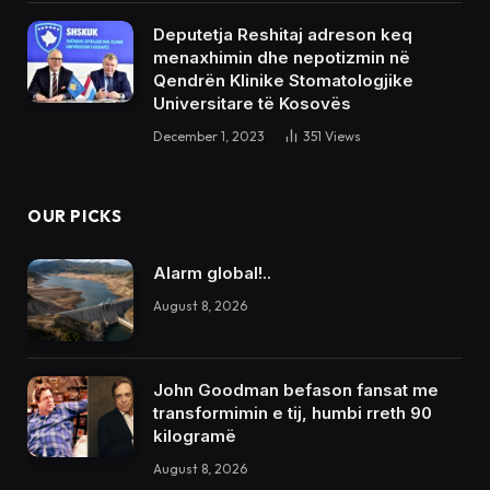
Deputetja Reshitaj adreson keq
menaxhimin dhe nepotizmin në
Qendrën Klinike Stomatologjike
Universitare të Kosovës
December 1, 2023
351
Views
OUR PICKS
Alarm global!..
August 8, 2026
John Goodman befason fansat me
transformimin e tij, humbi rreth 90
kilogramë
August 8, 2026