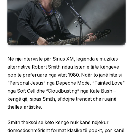
Në një intervistë për Sirius XM, legjenda e muzikës
alternative Robert Smith ndau listën e tij të këngëve
pop të preferuara nga vitet 1980. Ndër to janë hite si
“Personal Jesus” nga Depeche Mode, “Tainted Love”
nga Soft Cell dhe “Cloudbusting” nga Kate Bush –
këngë që, sipas Smith, sfidojnë trendet dhe ruajnë
thellësi artistike.
Smith theksoi se këto këngë nuk kanë ndjekur
domosdoshmërisht format klasike të pop-it, por kanë