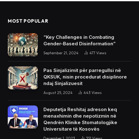
MOST POPULAR
“Key Challenges in Combating
Gender-Based Disinformation”
September 21, 2024
477
Views
Pas Sinjalizimit për parregullsi në
QKSUK, nisin procedurat disiplinore
ndaj Sinjalizuesit
August 25, 2024
443
Views
Deputetja Reshitaj adreson keq
menaxhimin dhe nepotizmin në
Qendrën Klinike Stomatologjike
Universitare të Kosovës
December 1, 2023
351
Views