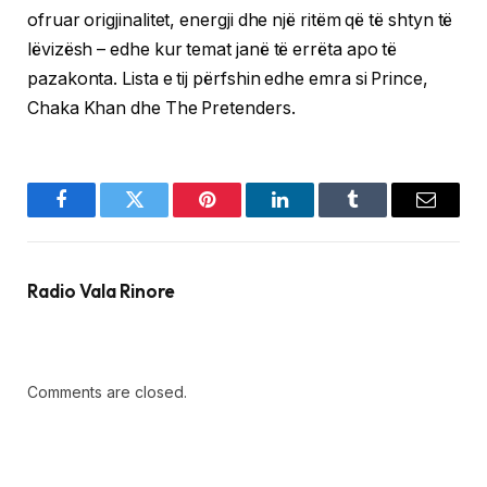
ofruar origjinalitet, energji dhe një ritëm që të shtyn të
lëvizësh – edhe kur temat janë të errëta apo të
pazakonta. Lista e tij përfshin edhe emra si Prince,
Chaka Khan dhe The Pretenders.
Facebook
Twitter
Pinterest
LinkedIn
Tumblr
Email
Radio Vala Rinore
Comments are closed.