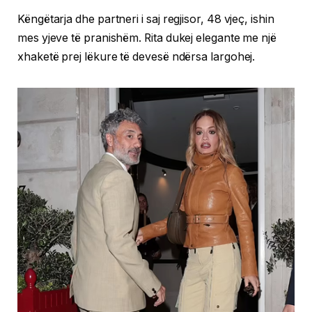
Këngëtarja dhe partneri i saj regjisor, 48 vjeç, ishin
mes yjeve të pranishëm. Rita dukej elegante me një
xhaketë prej lëkure të devesë ndërsa largohej.