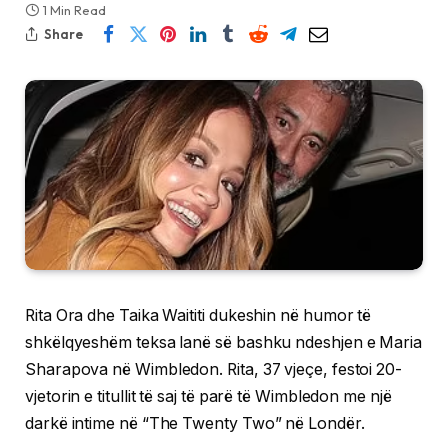
1 Min Read
Share
Rita Ora dhe Taika Waititi dukeshin në humor të
shkëlqyeshëm teksa lanë së bashku ndeshjen e Maria
Sharapova në Wimbledon. Rita, 37 vjeçe, festoi 20-
vjetorin e titullit të saj të parë të Wimbledon me një
darkë intime në “The Twenty Two” në Londër.