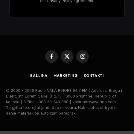
our
Privacy Policy
agreement.
Facebook
X
Instagram
(Twitter)
BALLINA
MARKETING
KONTAKTI
© 2000 - 2026 Radio VALA RINORE 94.7 FM | Address: Bregu i
Diellit, str. Eqrem Çabej B-2/13, 10000 Prishtinë, Republic of
Kosovo | Office +383 38 240 888 | valarinore@yahoo.com
Të gjitha të drejtat janë të rezervuara. Nuk lejohet shfrytëzimi i
asnjë materiali pa autorizim paraprak.