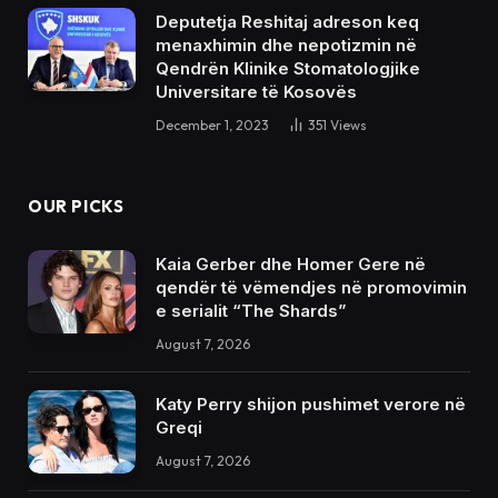
Deputetja Reshitaj adreson keq
menaxhimin dhe nepotizmin në
Qendrën Klinike Stomatologjike
Universitare të Kosovës
December 1, 2023
351
Views
OUR PICKS
Kaia Gerber dhe Homer Gere në
qendër të vëmendjes në promovimin
e serialit “The Shards”
August 7, 2026
Katy Perry shijon pushimet verore në
Greqi
August 7, 2026