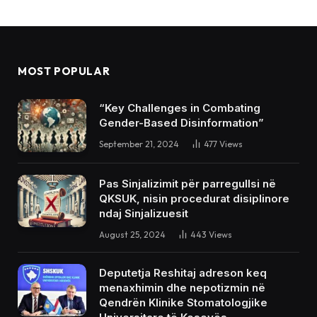
MOST POPULAR
“Key Challenges in Combating
Gender-Based Disinformation”
September 21, 2024
477
Views
Pas Sinjalizimit për parregullsi në
QKSUK, nisin procedurat disiplinore
ndaj Sinjalizuesit
August 25, 2024
443
Views
Deputetja Reshitaj adreson keq
menaxhimin dhe nepotizmin në
Qendrën Klinike Stomatologjike