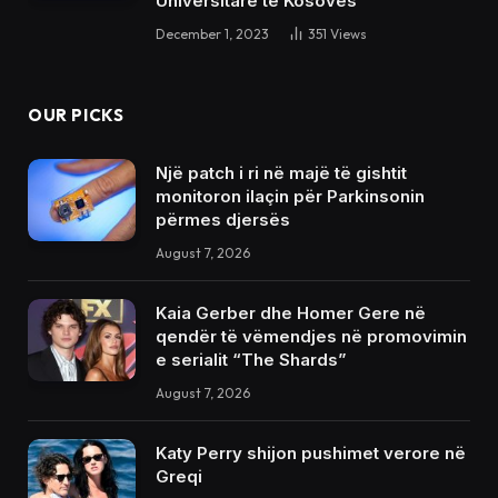
Universitare të Kosovës
December 1, 2023
351
Views
OUR PICKS
Një patch i ri në majë të gishtit
monitoron ilaçin për Parkinsonin
përmes djersës
August 7, 2026
Kaia Gerber dhe Homer Gere në
qendër të vëmendjes në promovimin
e serialit “The Shards”
August 7, 2026
Katy Perry shijon pushimet verore në
Greqi