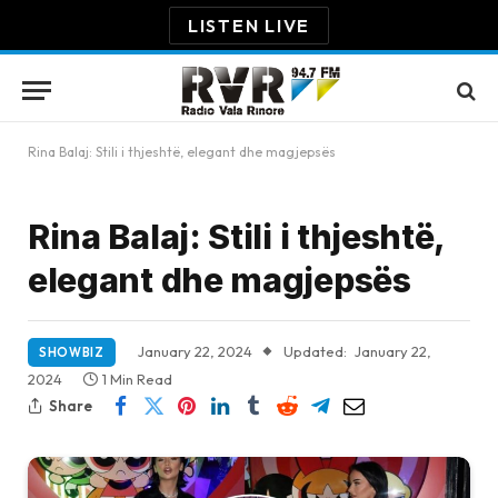
LISTEN LIVE
Rina Balaj: Stili i thjeshtë, elegant dhe magjepsës
Rina Balaj: Stili i thjeshtë,
elegant dhe magjepsës
January 22, 2024
Updated:
January 22,
SHOWBIZ
2024
1 Min Read
Share