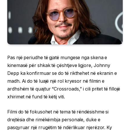
Pas një periudhe të gjatë mungese nga skena e
kinemasë për shkak të çështjeve ligjore, Johnny
Depp ka konfirmuar se do të rikthehet në ekranin e
madh. Ai do të luajë një rol kryesor në filmin e
ardhshëm të quajtur “Crossroads,” i cili pritet të fillojë
xhirimet në fund të këtij viti.
Filmi do të fokusohet në tema të rëndësishme si
drejtësia dhe rimëkëmbja personale, duke e
pasqyruar një rrugëtim të ndërlikuar njerëzor. Ky