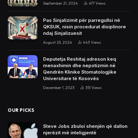
September 21, 2024
477
Views
Pas Sinjalizimit për parregullsi në
QKSUK, nisin procedurat disiplinore
ndaj Sinjalizuesit
August 25, 2024
443
Views
Deputetja Reshitaj adreson keq
menaxhimin dhe nepotizmin në
Qendrën Klinike Stomatologjike
Universitare të Kosovës
December 1, 2023
351
Views
OUR PICKS
Steve Jobs zbuloi shenjën që dallon
njerëzit më inteligjentë