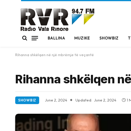
BALLINA
MUZIKE
SHOWBIZ
T
Rihanna shkëlqen në një mbrëmje të veçantë
Rihanna shkëlqen në
June 2, 2024
Updated:
June 2, 2024
1 
SHOWBIZ