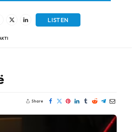
LISTEN
Facebook
X
LinkedIn
(Twitter)
LIVE
AKTI
ë
Share