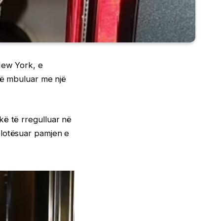
New York, e
 të mbuluar me një
kë të rregulluar në
plotësuar pamjen e