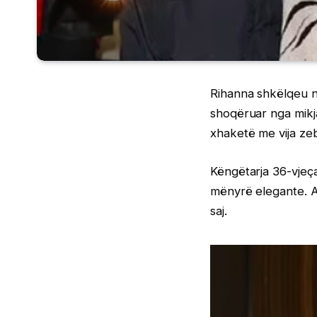
Rihanna shkëlqeu n
shoqëruar nga mikja
xhaketë me vija zeb
Këngëtarja 36-vjeça
mënyrë elegante. A
saj.