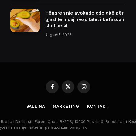
Hëngrën një avokado çdo ditë për
gjashtë muaj, rezultatet i befasuan
studiuesit
August 5, 2026
Facebook
X
Instagram
(Twitter)
BALLINA
MARKETING
KONTAKTI
egu i Diellit, str. Eqrem Çabej B-2/13, 10000 Prishtinë, Republic of 
rytëzimi i asnjë materiali pa autorizim paraprak.