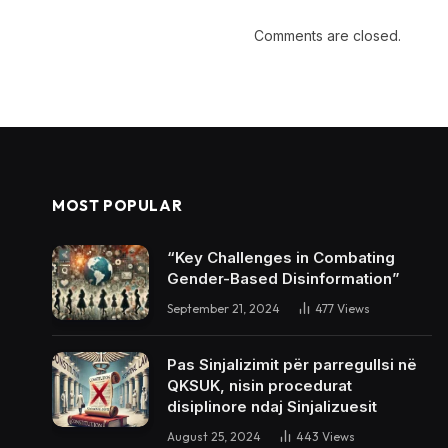
Comments are closed.
MOST POPULAR
“Key Challenges in Combating
Gender-Based Disinformation”
September 21, 2024
477
Views
Pas Sinjalizimit për parregullsi në
QKSUK, nisin procedurat
disiplinore ndaj Sinjalizuesit
August 25, 2024
443
Views