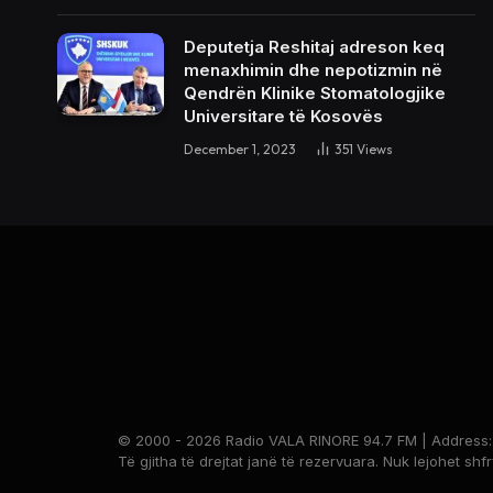
Deputetja Reshitaj adreson keq
menaxhimin dhe nepotizmin në
Qendrën Klinike Stomatologjike
Universitare të Kosovës
December 1, 2023
351
Views
© 2000 - 2026 Radio VALA RINORE 94.7 FM | Address: Br
Të gjitha të drejtat janë të rezervuara. Nuk lejohet shf