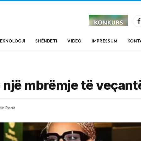
EKNOLOGJI
SHËNDETI
VIDEO
IMPRESSUM
KONT
 një mbrëmje të veçant
Min Read