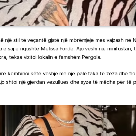
ë një stil të veçantë gjatë një mbrëmjeje mes vajzash në 
 e saj e ngushtë Melissa Forde. Ajo veshi një minifustan,
ra, teksa vizitoi lokalin e famshëm Pergola.
re kombinoi këtë veshje me një palë taka të zeza dhe flo
jo shtoi një gjerdan vezullues dhe syze të mëdha për të 