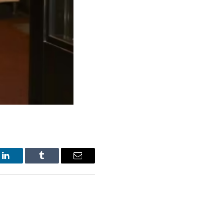
LinkedIn
Tumblr
Email