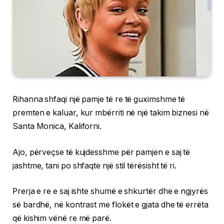
Rihanna shfaqi një pamje të re të guximshme të
premten e kaluar, kur mbërriti në një takim biznesi në
Santa Monica, Kaliforni.
Ajo, përveçse të kujdesshme për pamjen e saj të
jashtme, tani po shfaqte një stil tërësisht të ri.
Prerja e re e saj ishte shumë e shkurtër dhe e ngjyrës
së bardhë, në kontrast me flokët e gjata dhe të errëta
që kishim vënë re më parë.