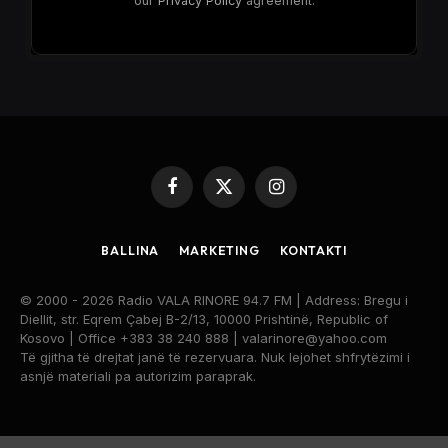
our
Privacy Policy
agreement.
Facebook
X
Instagram
(Twitter)
BALLINA
MARKETING
KONTAKTI
© 2000 - 2026 Radio VALA RINORE 94.7 FM | Address: Bregu i
Diellit, str. Eqrem Çabej B-2/13, 10000 Prishtinë, Republic of
Kosovo | Office +383 38 240 888 | valarinore@yahoo.com
Të gjitha të drejtat janë të rezervuara. Nuk lejohet shfrytëzimi i
asnjë materiali pa autorizim paraprak.