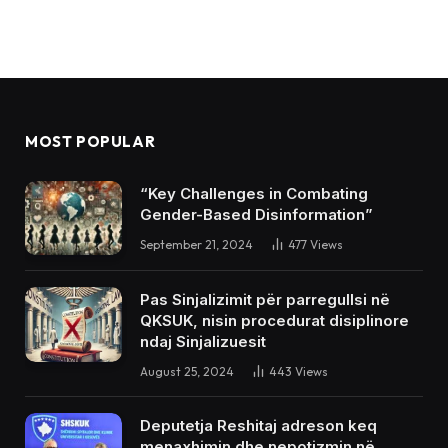
MOST POPULAR
“Key Challenges in Combating
Gender-Based Disinformation”
September 21, 2024
477
Views
Pas Sinjalizimit për parregullsi në
QKSUK, nisin procedurat disiplinore
ndaj Sinjalizuesit
August 25, 2024
443
Views
Deputetja Reshitaj adreson keq
menaxhimin dhe nepotizmin në