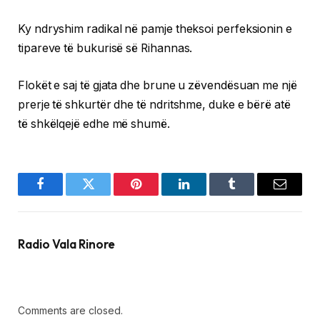
Ky ndryshim radikal në pamje theksoi perfeksionin e
tipareve të bukurisë së Rihannas.
Flokët e saj të gjata dhe brune u zëvendësuan me një
prerje të shkurtër dhe të ndritshme, duke e bërë atë
të shkëlqejë edhe më shumë.
Facebook
Twitter
Pinterest
LinkedIn
Tumblr
Email
Radio Vala Rinore
Comments are closed.