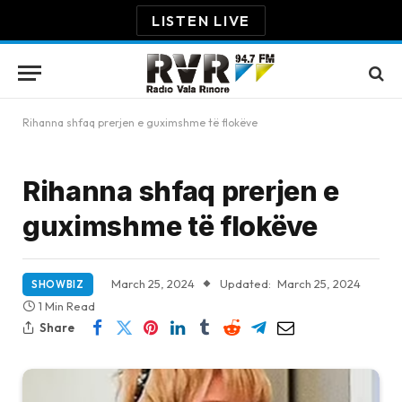
LISTEN LIVE
Rihanna shfaq prerjen e guximshme të flokëve
Rihanna shfaq prerjen e
guximshme të flokëve
March 25, 2024
Updated:
March 25, 2024
SHOWBIZ
1 Min Read
Share