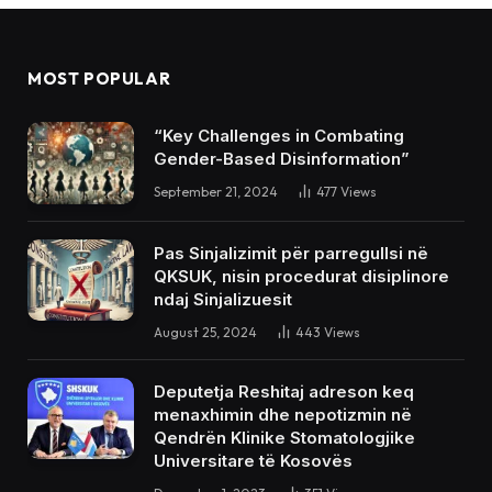
MOST POPULAR
“Key Challenges in Combating
Gender-Based Disinformation”
September 21, 2024
477
Views
Pas Sinjalizimit për parregullsi në
QKSUK, nisin procedurat disiplinore
ndaj Sinjalizuesit
August 25, 2024
443
Views
Deputetja Reshitaj adreson keq
menaxhimin dhe nepotizmin në
Qendrën Klinike Stomatologjike
Universitare të Kosovës