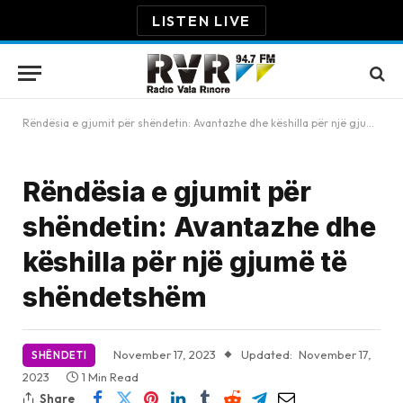
LISTEN LIVE
Rëndësia e gjumit për shëndetin: Avantazhe dhe këshilla për një gjumë të shëndetshëm
Rëndësia e gjumit për
shëndetin: Avantazhe dhe
këshilla për një gjumë të
shëndetshëm
November 17, 2023
Updated:
November 17,
SHËNDETI
2023
1 Min Read
Share