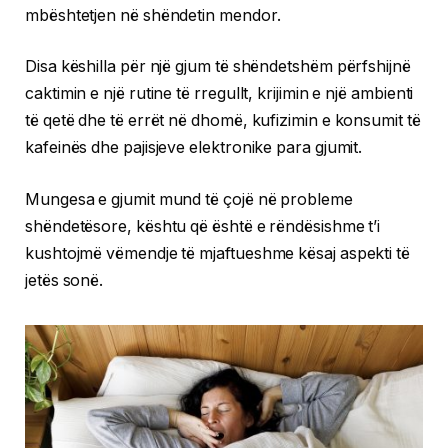
mbështetjen në shëndetin mendor.
Disa këshilla për një gjum të shëndetshëm përfshijnë
caktimin e një rutine të rregullt, krijimin e një ambienti
të qetë dhe të errët në dhomë, kufizimin e konsumit të
kafeinës dhe pajisjeve elektronike para gjumit.
Mungesa e gjumit mund të çojë në probleme
shëndetësore, kështu që është e rëndësishme t’i
kushtojmë vëmendje të mjaftueshme kësaj aspekti të
jetës sonë.