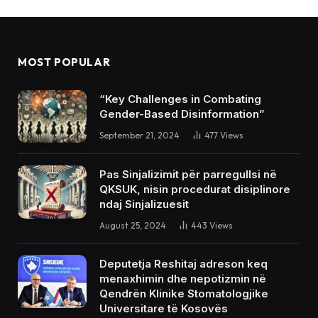
MOST POPULAR
“Key Challenges in Combating
Gender-Based Disinformation”
September 21, 2024
477
Views
Pas Sinjalizimit për parregullsi në
QKSUK, nisin procedurat disiplinore
ndaj Sinjalizuesit
August 25, 2024
443
Views
Deputetja Reshitaj adreson keq
menaxhimin dhe nepotizmin në
Qendrën Klinike Stomatologjike
Universitare të Kosovës