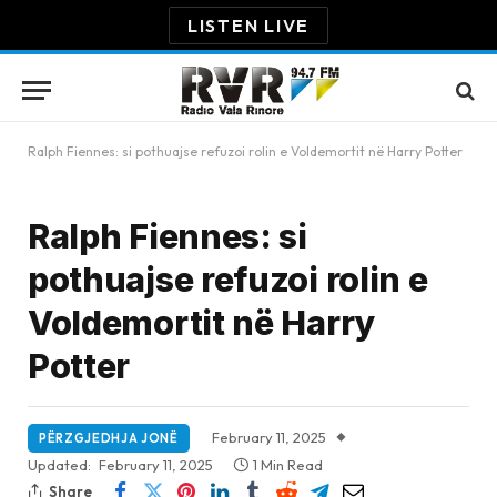
LISTEN LIVE
Ralph Fiennes: si pothuajse refuzoi rolin e Voldemortit në Harry Potter
Ralph Fiennes: si
pothuajse refuzoi rolin e
Voldemortit në Harry
Potter
February 11, 2025
PËRZGJEDHJA JONË
Updated:
February 11, 2025
1 Min Read
Share