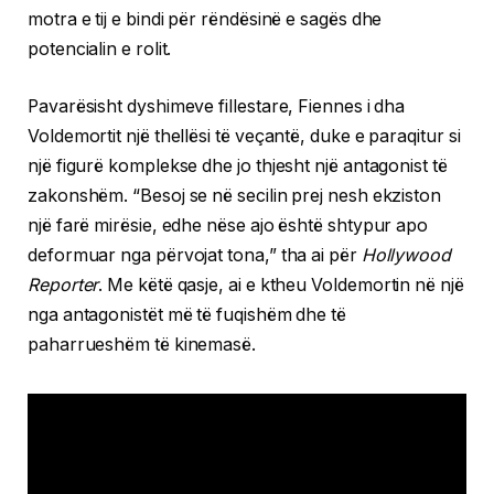
motra e tij e bindi për rëndësinë e sagës dhe
potencialin e rolit.
Pavarësisht dyshimeve fillestare, Fiennes i dha
Voldemortit një thellësi të veçantë, duke e paraqitur si
një figurë komplekse dhe jo thjesht një antagonist të
zakonshëm. “Besoj se në secilin prej nesh ekziston
një farë mirësie, edhe nëse ajo është shtypur apo
deformuar nga përvojat tona,” tha ai për
Hollywood
Reporter
. Me këtë qasje, ai e ktheu Voldemortin në një
nga antagonistët më të fuqishëm dhe të
paharrueshëm të kinemasë.