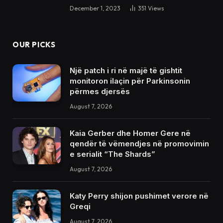
December 1, 2023
351
Views
OUR PICKS
Një patch i ri në majë të gishtit
monitoron ilaçin për Parkinsonin
përmes djersës
August 7, 2026
Kaia Gerber dhe Homer Gere në
qendër të vëmendjes në promovimin
e serialit “The Shards”
August 7, 2026
Katy Perry shijon pushimet verore në
Greqi
August 7, 2026