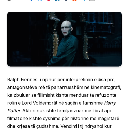
Ralph Fiennes, i njohur për interpretimin e disa prej
antagonistëve më të paharrueshëm në kinematografi,
ka zbuluar se fillimisht kishte menduar ta refuzonte
rolin e Lord Voldemortit në sagën e famshme
Harry
Potter
. Aktori nuk ishte familjarizuar me librat apo
filmat dhe kishte dyshime për historinë me magjistarë
dhe krijesa të çuditshme. Vendimi i tij ndryshoi kur