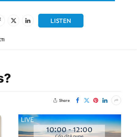
LISTEN
Facebook
X
LinkedIn
(Twitter)
LIVE
TI
s?
Share