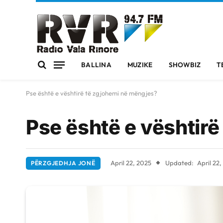
BALLINA
MUZIKE
SHOWBIZ
T
Pse është e vështirë të zgjohemi në mëngjes?
Pse është e vështir
April 22, 2025
Updated:
April 22
PËRZGJEDHJA JONË