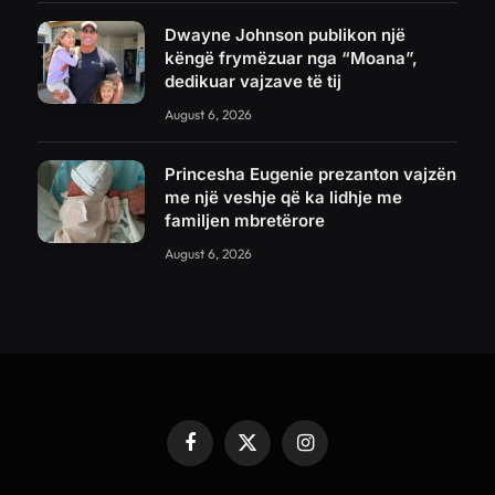
Dwayne Johnson publikon një
këngë frymëzuar nga “Moana”,
dedikuar vajzave të tij
August 6, 2026
Princesha Eugenie prezanton vajzën
me një veshje që ka lidhje me
familjen mbretërore
August 6, 2026
Facebook
X
Instagram
(Twitter)