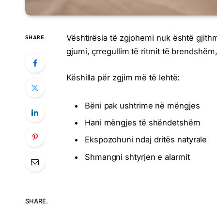
Vështirësia të zgjohemi nuk është gji
SHARE
gjumi, çrregullim të ritmit të brendshëm
Këshilla për zgjim më të lehtë:
Bëni pak ushtrime në mëngjes
Hani mëngjes të shëndetshëm
Ekspozohuni ndaj dritës natyrale
Shmangni shtyrjen e alarmit
SHARE.