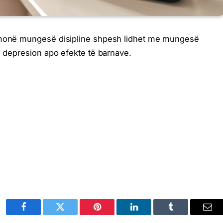
thmonë mungesë disipline shpesh lidhet me mungesë
, depresion apo efekte të barnave.
Facebook
Twitter
Pinterest
LinkedIn
Tumblr
Ema