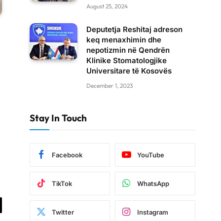
August 25, 2024
Deputetja Reshitaj adreson
keq menaxhimin dhe
nepotizmin në Qendrën
Klinike Stomatologjike
Universitare të Kosovës
December 1, 2023
Stay In Touch
Facebook
YouTube
TikTok
WhatsApp
il
Twitter
Instagram