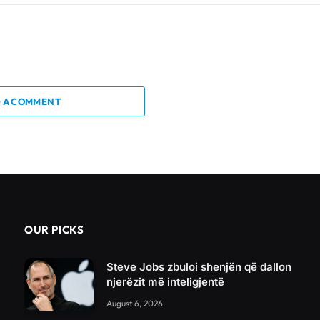
 A COMMENT
OUR PICKS
Steve Jobs zbuloi shenjën që dallon
njerëzit më inteligjentë
August 6, 2026