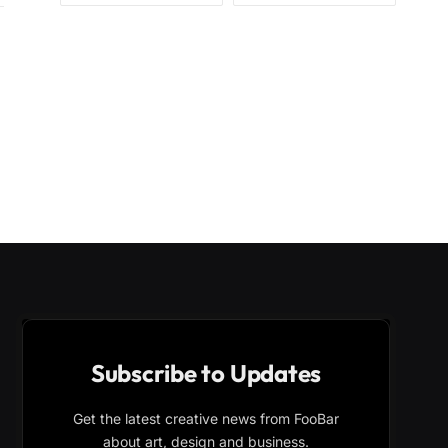
Subscribe to Updates
Get the latest creative news from FooBar
about art, design and business.