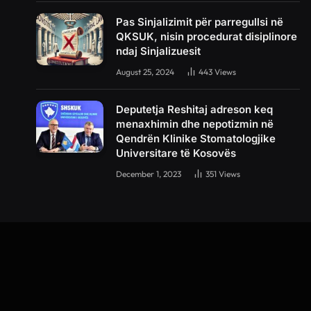
Pas Sinjalizimit për parregullsi në
QKSUK, nisin procedurat disiplinore
ndaj Sinjalizuesit
August 25, 2024
443
Views
Deputetja Reshitaj adreson keq
menaxhimin dhe nepotizmin në
Qendrën Klinike Stomatologjike
Universitare të Kosovës
December 1, 2023
351
Views