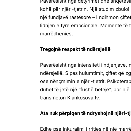
Pavarësisht nga detyrimet dhe shqetësim
kohë për njëri-tjetrin. Një studim zbuloi
një fundjavë rastësore – i ndihmon çiftet
lidhjen e tyre emocionale. Momente të ti
marrëdhënies.
Tregojnë respekt të ndërsjellë
Pavarësisht nga intensiteti i ndjenjave
ndërsjellë. Sipas hulumtimit, çiftet që 
ose nënçmimin e njëri-tjetrit. Psikoter
duhet të jetë një “fushë beteje”, por një
transmeton Klankosova.tv.
Ata nuk përpiqen të ndryshojnë njëri-tj
Edhe pse inkurajimi i rritjes në një mar