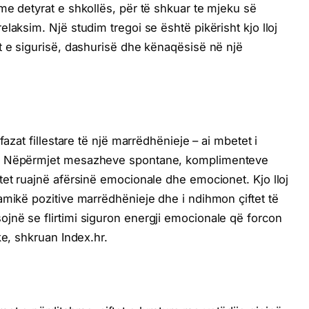
me detyrat e shkollës, për të shkuar te mjeku së
laksim. Një studim tregoi se është pikërisht kjo lloj
t e sigurisë, dashurisë dhe kënaqësisë në një
fazat fillestare të një marrëdhënieje – ai mbetet i
a. Nëpërmjet mesazheve spontane, komplimenteve
tet ruajnë afërsinë emocionale dhe emocionet. Kjo lloj
amikë pozitive marrëdhënieje dhe i ndihmon çiftet të
jnë se flirtimi siguron energji emocionale që forcon
ke, shkruan Index.hr.