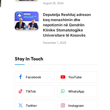
August 25, 2024
Deputetja Reshitaj adreson
keq menaxhimin dhe
nepotizmin në Qendrën
Klinike Stomatologjike
Universitare të Kosovës
December 1, 2023
Stay In Touch
Facebook
YouTube
TikTok
WhatsApp
Twitter
Instagram