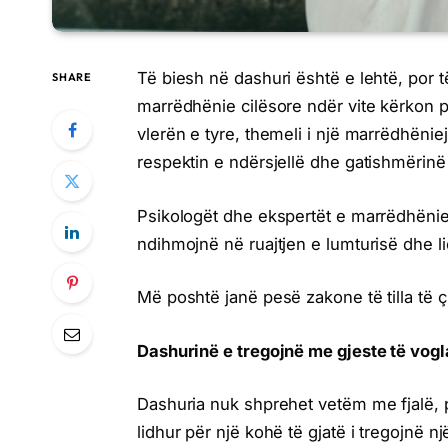
Të biesh në dashuri është e lehtë, por 
SHARE
marrëdhënie cilësore ndër vite kërkon 
vlerën e tyre, themeli i një marrëdhën
respektin e ndërsjellë dhe gatishmërinë 
Psikologët dhe ekspertët e marrëdhënie
ndihmojnë në ruajtjen e lumturisë dhe li
Më poshtë janë pesë zakone të tilla të
Dashurinë e tregojnë me gjeste të vogl
Dashuria nuk shprehet vetëm me fjalë, 
lidhur për një kohë të gjatë i tregojnë n