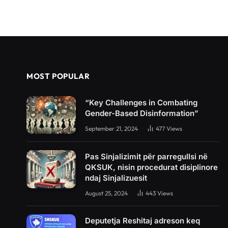
MOST POPULAR
“Key Challenges in Combating
Gender-Based Disinformation”
September 21, 2024
477
Views
Pas Sinjalizimit për parregullsi në
QKSUK, nisin procedurat disiplinore
ndaj Sinjalizuesit
August 25, 2024
443
Views
Deputetja Reshitaj adreson keq