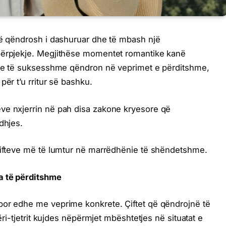
të qëndrosh i dashuruar dhe të mbash një
përpjekje. Megjithëse momentet romantike kanë
ieje të suksesshme qëndron në veprimet e përditshme,
për t’u rritur së bashku.
ve nxjerrin në pah disa zakone kryesore që
dhjes.
 çifteve më të lumtur në marrëdhënie të shëndetshme.
a të përditshme
por edhe me veprime konkrete. Çiftet që qëndrojnë të
jëri-tjetrit kujdes nëpërmjet mbështetjes në situatat e