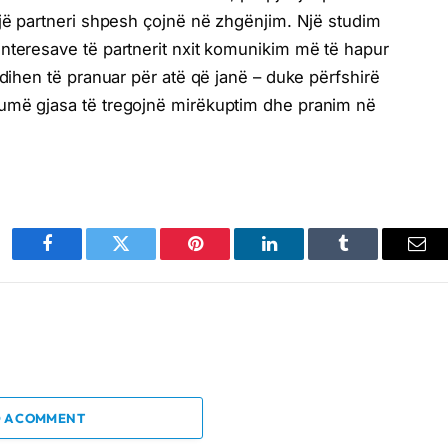
një partneri shpesh çojnë në zhgënjim. Një studim
nteresave të partnerit nxit komunikim më të hapur
ndihen të pranuar për atë që janë – duke përfshirë
umë gjasa të tregojnë mirëkuptim dhe pranim në
Facebook
Twitter
Pinterest
LinkedIn
Tumblr
Ema
 A COMMENT