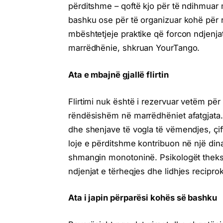
përditshme – qoftë kjo për të ndihmuar 
bashku ose për të organizuar kohë për re
mbështetjeje praktike që forcon ndjenja
marrëdhënie, shkruan YourTango.
Ata e mbajnë gjallë flirtin
Flirtimi nuk është i rezervuar vetëm për 
rëndësishëm në marrëdhëniet afatgjat
dhe shenjave të vogla të vëmendjes, çif
loje e përditshme kontribuon në një din
shmangin monotoninë. Psikologët thekso
ndjenjat e tërheqjes dhe lidhjes recipro
Ata i japin përparësi kohës së bashku