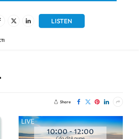
LISTEN
Facebook
X
LinkedIn
(Twitter)
LIVE
TI
r
Share