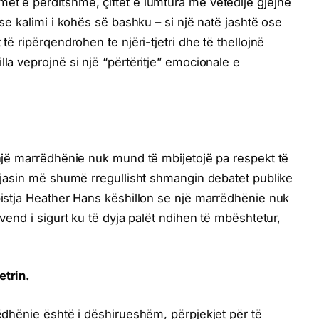
et e përditshme, çiftet e lumtura me vetëdije gjejnë
 se kalimi i kohës së bashku – si një natë jashtë ose
 të ripërqendrohen te njëri-tjetri dhe të thellojnë
lla veprojnë si një “përtëritje” emocionale e
, një marrëdhënie nuk mund të mbijetojë pa respekt të
zgjasin më shumë rregullisht shmangin debatet publike
apistja Heather Hans këshillon se një marrëdhënie nuk
 vend i sigurt ku të dyja palët ndihen të mbështetur,
etrin.
rëdhënie është i dëshirueshëm, përpjekjet për të