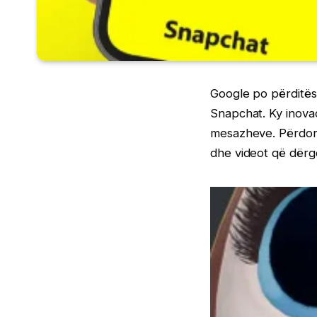
Google po përditëso
Snapchat. Ky inova
mesazheve. Përdorue
dhe videot që dërg