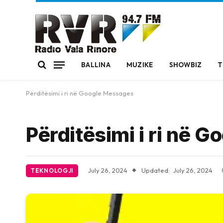
BALLINA
MUZIKE
SHOWBIZ
T
Përditësimi i ri në Google Messages
Përditësimi i ri në 
July 26, 2024
Updated:
July 26, 2024
TEKNOLOGJI