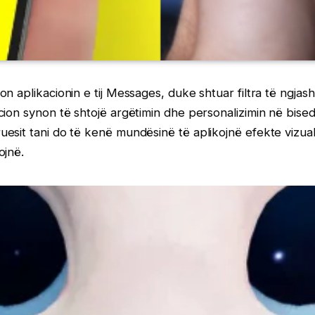
n aplikacionin e tij Messages, duke shtuar filtra të ngja
cion synon të shtojë argëtimin dhe personalizimin në bis
sit tani do të kenë mundësinë të aplikojnë efekte vizual
ojnë.