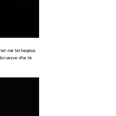
azhet më tërheqëse
rdoruesve dhe të