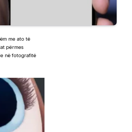
shëm me ato të
edat përmes
e në fotografitë