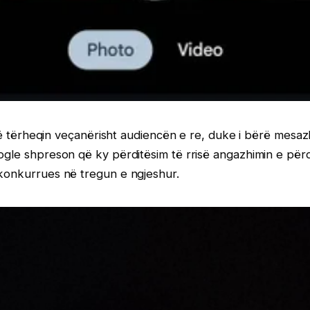
et të tërheqin veçanërisht audiencën e re, duke i bërë mes
oogle shpreson që ky përditësim të rrisë angazhimin e pë
 konkurrues në tregun e ngjeshur.