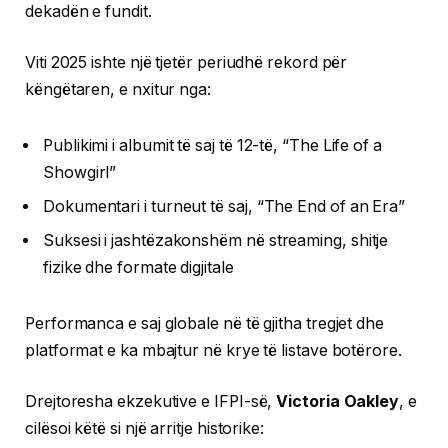
dekadën e fundit.
Viti 2025 ishte një tjetër periudhë rekord për
këngëtaren, e nxitur nga:
Publikimi i albumit të saj të 12-të, “The Life of a
Showgirl”
Dokumentari i turneut të saj, “The End of an Era”
Suksesi i jashtëzakonshëm në streaming, shitje
fizike dhe formate digjitale
Performanca e saj globale në të gjitha tregjet dhe
platformat e ka mbajtur në krye të listave botërore.
Drejtoresha ekzekutive e IFPI-së,
Victoria Oakley
, e
cilësoi këtë si një arritje historike: