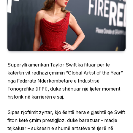
Superylli amerikan Taylor Swift ka fituar për të
katërtin vit radhazi çmimin “Global Artist of the Year”
nga Federata Ndërkombëtare e Industrisë
Fonografike (IFPI), duke shënuar një tjetër moment
historik në karrierën e saj.
Sipas njoftimit zyrtar, kjo është hera e gjashtë që Swift
fiton këtë çmim prestigjioz, duke barazuar – madje
tejkaluar – suksesin e shumë artistëve të tjerë në