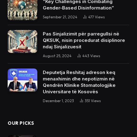
“Key Challenges in Combating
Gender-Based Disinformation”
September 21, 2024
477
Views
Pas Sinjalizimit për parregullsi në
QKSUK, nisin procedurat disiplinore
ndaj Sinjalizuesit
August 25, 2024
443
Views
Deputetja Reshitaj adreson keq
menaxhimin dhe nepotizmin në
Qendrën Klinike Stomatologjike
Universitare të Kosovës
December 1, 2023
351
Views
OUR PICKS