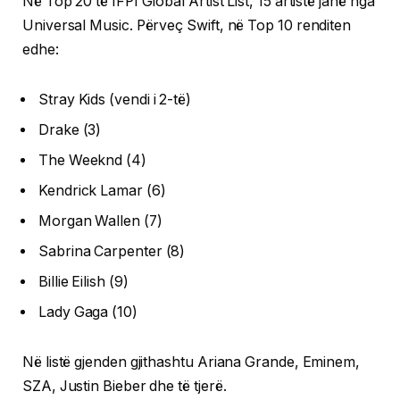
Në Top 20 të IFPI Global Artist List, 15 artistë janë nga
Universal Music. Përveç Swift, në Top 10 renditen
edhe:
Stray Kids (vendi i 2-të)
Drake (3)
The Weeknd (4)
Kendrick Lamar (6)
Morgan Wallen (7)
Sabrina Carpenter (8)
Billie Eilish (9)
Lady Gaga (10)
Në listë gjenden gjithashtu Ariana Grande, Eminem,
SZA, Justin Bieber dhe të tjerë.