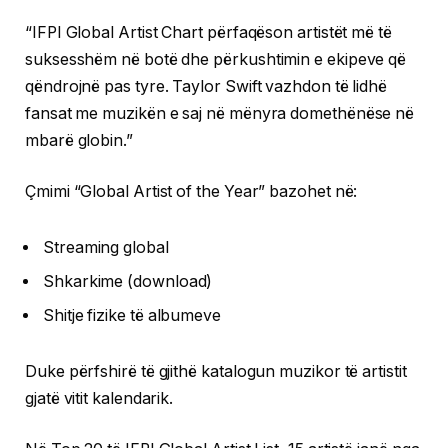
“IFPI Global Artist Chart përfaqëson artistët më të
suksesshëm në botë dhe përkushtimin e ekipeve që
qëndrojnë pas tyre. Taylor Swift vazhdon të lidhë
fansat me muzikën e saj në mënyra domethënëse në
mbarë globin.”
Çmimi “Global Artist of the Year” bazohet në:
Streaming global
Shkarkime (download)
Shitje fizike të albumeve
Duke përfshirë të gjithë katalogun muzikor të artistit
gjatë vitit kalendarik.