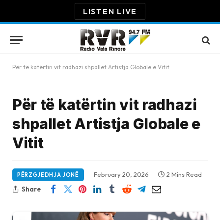
LISTEN LIVE
Për të katërtin vit radhazi shpallet Artistja Globale e Vitit
Për të katërtin vit radhazi
shpallet Artistja Globale e
Vitit
February 20, 2026
2 Mins Read
PËRZGJEDHJA JONË
Share