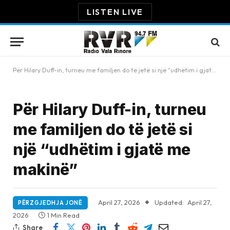
LISTEN LIVE
Për Hilary Duff-in, turneu me familjen do të jetë si një “udhëtim i gjatë me makinë”
Për Hilary Duff-in, turneu
me familjen do të jetë si
një “udhëtim i gjatë me
makinë”
April 27, 2026
Updated:
April 27,
PËRZGJEDHJA JONË
2026
1 Min Read
Share