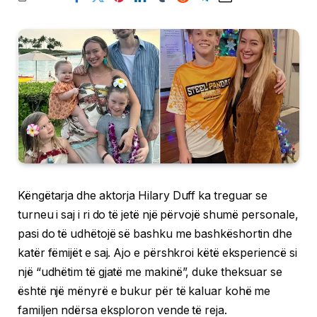
Këngëtarja dhe aktorja Hilary Duff ka treguar se
turneu i saj i ri do të jetë një përvojë shumë personale,
pasi do të udhëtojë së bashku me bashkëshortin dhe
katër fëmijët e saj. Ajo e përshkroi këtë eksperiencë si
një “udhëtim të gjatë me makinë”, duke theksuar se
është një mënyrë e bukur për të kaluar kohë me
familjen ndërsa eksploron vende të reja.