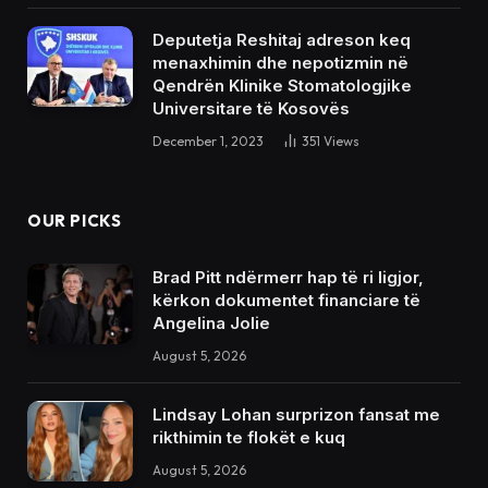
Deputetja Reshitaj adreson keq
menaxhimin dhe nepotizmin në
Qendrën Klinike Stomatologjike
Universitare të Kosovës
December 1, 2023
351
Views
OUR PICKS
Brad Pitt ndërmerr hap të ri ligjor,
kërkon dokumentet financiare të
Angelina Jolie
August 5, 2026
Lindsay Lohan surprizon fansat me
rikthimin te flokët e kuq
August 5, 2026