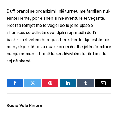
Duff pranoi se organizimi i një turneu me familjen nuk
është i lehtë, por e sheh si një aventurë të veçantë.
Ndërsa fëmijët më të vegjël do të jenë pjesë e
shumicës së udhëtimeve, djali i saj i madh do t’i
bashkohet vetëm herë pas here. Për të, kjo është një
mënyrë për të balancuar karrierën dhe jetën familjare
në një moment shumë të rëndësishëm të rikthimit të
saj në skenë.
Facebook
Twitter
Pinterest
LinkedIn
Tumblr
Email
Radio Vala Rinore