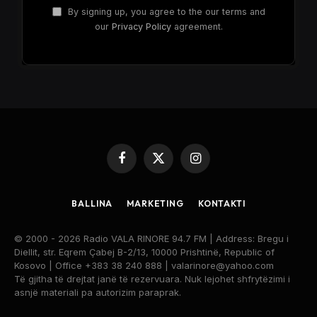
By signing up, you agree to the our terms and
our
Privacy Policy
agreement.
Facebook
X
Instagram
(Twitter)
BALLINA
MARKETING
KONTAKTI
© 2000 - 2026 Radio VALA RINORE 94.7 FM | Address: Bregu i
Diellit, str. Eqrem Çabej B-2/13, 10000 Prishtinë, Republic of
Kosovo | Office +383 38 240 888 | valarinore@yahoo.com
Të gjitha të drejtat janë të rezervuara. Nuk lejohet shfrytëzimi i
asnjë materiali pa autorizim paraprak.