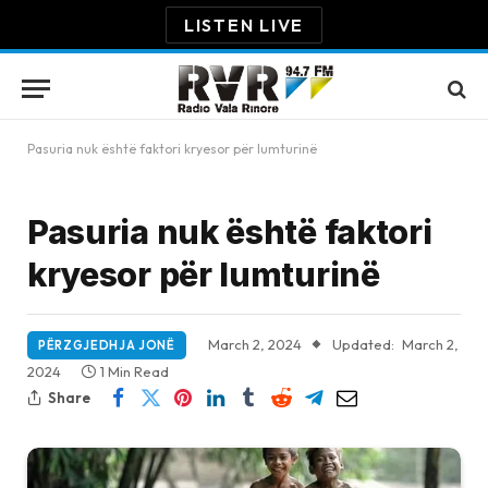
LISTEN LIVE
Pasuria nuk është faktori kryesor për lumturinë
Pasuria nuk është faktori
kryesor për lumturinë
March 2, 2024
Updated:
March 2,
PËRZGJEDHJA JONË
2024
1 Min Read
Share