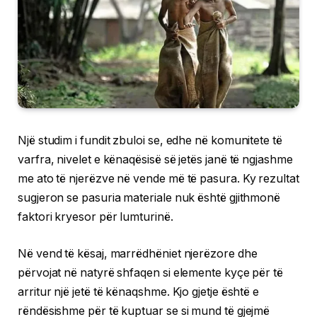
Një studim i fundit zbuloi se, edhe në komunitete të
varfra, nivelet e kënaqësisë së jetës janë të ngjashme
me ato të njerëzve në vende më të pasura. Ky rezultat
sugjeron se pasuria materiale nuk është gjithmonë
faktori kryesor për lumturinë.
Në vend të kësaj, marrëdhëniet njerëzore dhe
përvojat në natyrë shfaqen si elemente kyçe për të
arritur një jetë të kënaqshme. Kjo gjetje është e
rëndësishme për të kuptuar se si mund të gjejmë