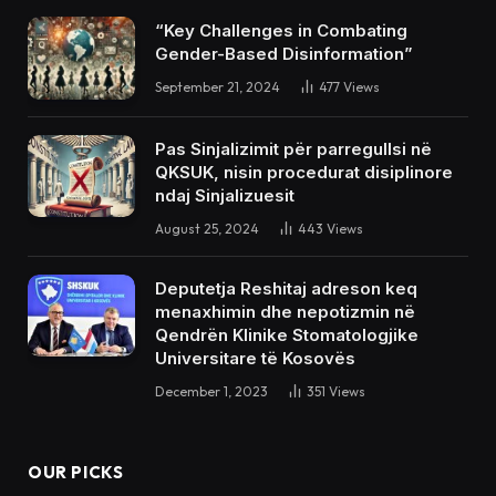
“Key Challenges in Combating
Gender-Based Disinformation”
September 21, 2024
477
Views
Pas Sinjalizimit për parregullsi në
QKSUK, nisin procedurat disiplinore
ndaj Sinjalizuesit
August 25, 2024
443
Views
Deputetja Reshitaj adreson keq
menaxhimin dhe nepotizmin në
Qendrën Klinike Stomatologjike
Universitare të Kosovës
December 1, 2023
351
Views
OUR PICKS