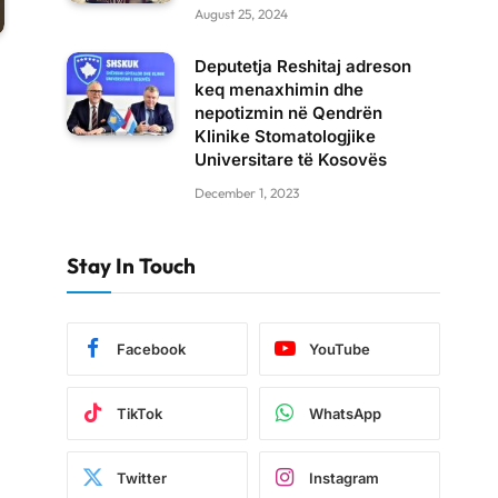
August 25, 2024
Deputetja Reshitaj adreson
keq menaxhimin dhe
nepotizmin në Qendrën
Klinike Stomatologjike
Universitare të Kosovës
December 1, 2023
Stay In Touch
Facebook
YouTube
TikTok
WhatsApp
Twitter
Instagram