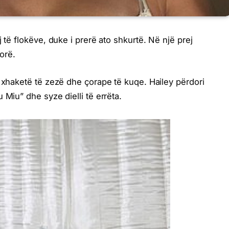
 të flokëve, duke i prerë ato shkurtë. Në një prej
dorë.
ë xhaketë të zezë dhe çorape të kuqe. Hailey përdori
 Miu” dhe syze dielli të errëta.