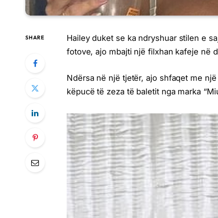
Hailey duket se ka ndryshuar stilen e saj
SHARE
fotove, ajo mbajti një filxhan kafeje në 
Ndërsa në një tjetër, ajo shfaqet me nj
këpucë të zeza të baletit nga marka “Miu