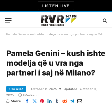
LISTEN LIVE
Pamela Genini – kush ishte modelja që u vra nga partneri i saj në Milano?
Pamela Genini – kush ishte
modelja që u vra nga
partneri i saj në Milano?
October 15, 2025
Updated:
October 15,
SHOWBIZ
2025
1 Min Read
Share