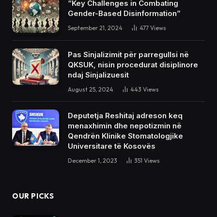
“Key Challenges in Combating
Gender-Based Disinformation”
September 21, 2024
477
Views
Pas Sinjalizimit për parregullsi në
QKSUK, nisin procedurat disiplinore
ndaj Sinjalizuesit
August 25, 2024
443
Views
Deputetja Reshitaj adreson keq
menaxhimin dhe nepotizmin në
Qendrën Klinike Stomatologjike
Universitare të Kosovës
December 1, 2023
351
Views
OUR PICKS