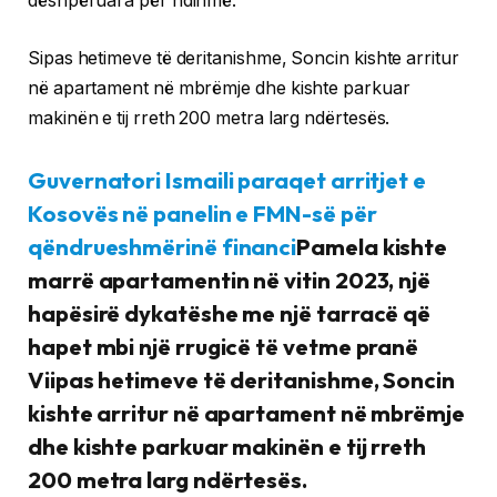
dëshpëruara për ndihmë.
Sipas hetimeve të deritanishme, Soncin kishte arritur
në apartament në mbrëmje dhe kishte parkuar
makinën e tij rreth 200 metra larg ndërtesës.
Guvernatori Ismaili paraqet arritjet e
Kosovës në panelin e FMN-së për
qëndrueshmërinë financi
Pamela kishte
marrë apartamentin në vitin 2023, një
hapësirë dykatëshe me një tarracë që
hapet mbi një rrugicë të vetme pranë
Viipas hetimeve të deritanishme, Soncin
kishte arritur në apartament në mbrëmje
dhe kishte parkuar makinën e tij rreth
200 metra larg ndërtesës.