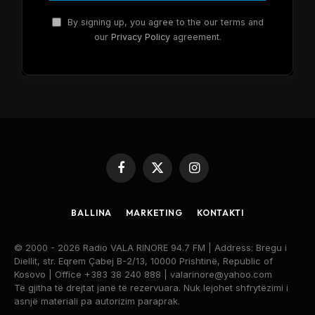
By signing up, you agree to the our terms and
our
Privacy Policy
agreement.
Facebook
X
Instagram
(Twitter)
BALLINA
MARKETING
KONTAKTI
© 2000 - 2026 Radio VALA RINORE 94.7 FM | Address: Bregu i
Diellit, str. Eqrem Çabej B-2/13, 10000 Prishtinë, Republic of
Kosovo | Office +383 38 240 888 | valarinore@yahoo.com
Të gjitha të drejtat janë të rezervuara. Nuk lejohet shfrytëzimi i
asnjë materiali pa autorizim paraprak.