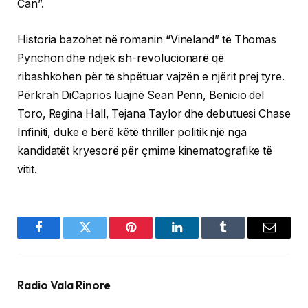
Can”.
Historia bazohet në romanin “Vineland” të Thomas
Pynchon dhe ndjek ish-revolucionarë që
ribashkohen për të shpëtuar vajzën e njërit prej tyre.
Përkrah DiCaprios luajnë Sean Penn, Benicio del
Toro, Regina Hall, Tejana Taylor dhe debutuesi Chase
Infiniti, duke e bërë këtë thriller politik një nga
kandidatët kryesorë për çmime kinematografike të
vitit.
Facebook
Twitter
Pinterest
LinkedIn
Tumblr
Email
Radio Vala Rinore