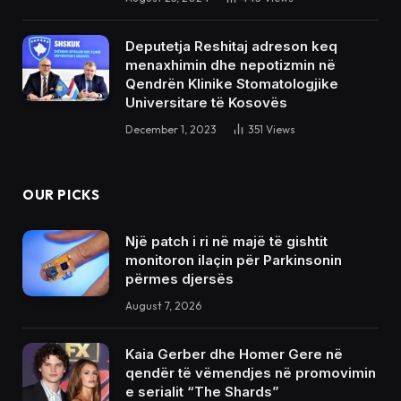
Deputetja Reshitaj adreson keq
menaxhimin dhe nepotizmin në
Qendrën Klinike Stomatologjike
Universitare të Kosovës
December 1, 2023
351
Views
OUR PICKS
Një patch i ri në majë të gishtit
monitoron ilaçin për Parkinsonin
përmes djersës
August 7, 2026
Kaia Gerber dhe Homer Gere në
qendër të vëmendjes në promovimin
e serialit “The Shards”