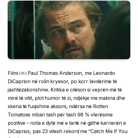
Filmi i ri i Paul Thomas Anderson, me Leonardo
DiCaprion në rolin kryesor, po korr lavdërime të
jashtëzakonshme. Kritika e cilëson si veprën më të
mirë të vitit, plot humor të zi, ndjekje me makina dhe
skena të fuqishme aksioni, ndërsa në Rotten
Tomatoes mban tash për tash 98 % vlerësime
pozitive – nota e dytë më e lartë në gjithë karrierën e
DiCaprios, pas 23 vitesh rekord me “Catch Me If You