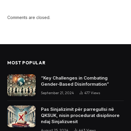
Comments are closed.
MOST POPULAR
“Key Challenges in Combating
Gender-Based Disinformation”
September 21, 2024
477
Views
Pas Sinjalizimit për parregullsi në
QKSUK, nisin procedurat disiplinore
ndaj Sinjalizuesit
August 25, 2024
443
Views